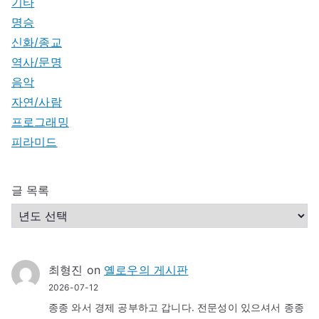
기타
명승
신화/종교
역사/문명
음악
자연/사람
프로그래밍
피라미드
글 목록
최형진
on
옐로우의 게시판
2026-07-12
종종 와서 경제 공부하고 갑니다. 전문성이 있으셔서 종종