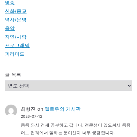
명승
신화/종교
역사/문명
음악
자연/사람
프로그래밍
피라미드
글 목록
최형진
on
옐로우의 게시판
2026-07-12
종종 와서 경제 공부하고 갑니다. 전문성이 있으셔서 종종
어느 업계에서 일하는 분이신지 너무 궁금합니다.