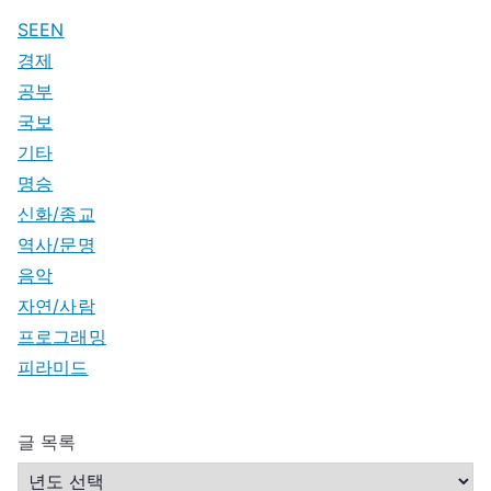
SEEN
경제
공부
국보
기타
명승
신화/종교
역사/문명
음악
자연/사람
프로그래밍
피라미드
글 목록