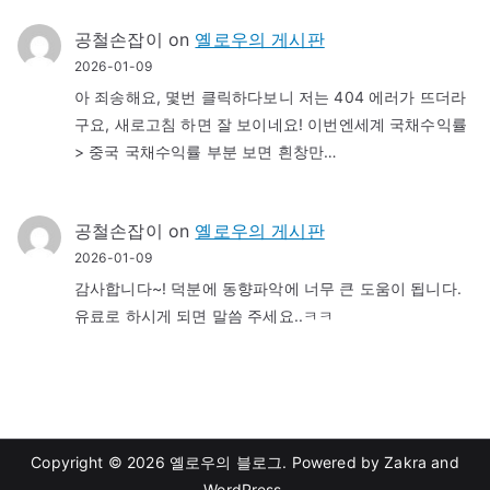
공철손잡이
on
옐로우의 게시판
2026-01-09
아 죄송해요, 몇번 클릭하다보니 저는 404 에러가 뜨더라
구요, 새로고침 하면 잘 보이네요! 이번엔세계 국채수익률
> 중국 국채수익률 부분 보면 흰창만…
공철손잡이
on
옐로우의 게시판
2026-01-09
감사합니다~! 덕분에 동향파악에 너무 큰 도움이 됩니다.
유료로 하시게 되면 말씀 주세요..ㅋㅋ
Copyright © 2026
옐로우의 블로그
. Powered by
Zakra
and
WordPress
.