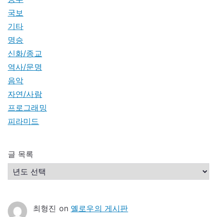
국보
기타
명승
신화/종교
역사/문명
음악
자연/사람
프로그래밍
피라미드
글 목록
최형진
on
옐로우의 게시판