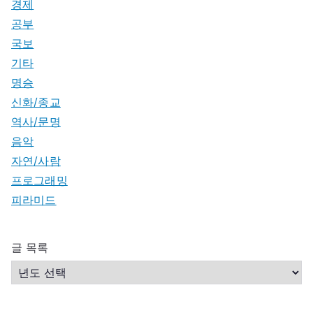
경제
공부
국보
기타
명승
신화/종교
역사/문명
음악
자연/사람
프로그래밍
피라미드
글 목록