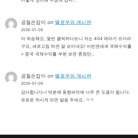
공철손잡이
on
옐로우의 게시판
2026-01-09
아 죄송해요, 몇번 클릭하다보니 저는 404 에러가 뜨더라
구요, 새로고침 하면 잘 보이네요! 이번엔세계 국채수익률
> 중국 국채수익률 부분 보면 흰창만…
공철손잡이
on
옐로우의 게시판
2026-01-09
감사합니다~! 덕분에 동향파악에 너무 큰 도움이 됩니다.
유료로 하시게 되면 말씀 주세요..ㅋㅋ