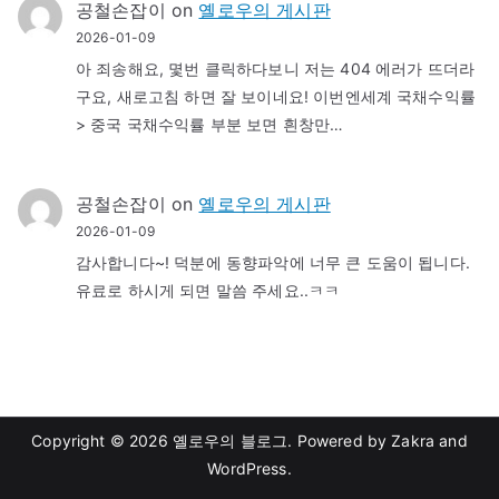
공철손잡이
on
옐로우의 게시판
2026-01-09
아 죄송해요, 몇번 클릭하다보니 저는 404 에러가 뜨더라
구요, 새로고침 하면 잘 보이네요! 이번엔세계 국채수익률
> 중국 국채수익률 부분 보면 흰창만…
공철손잡이
on
옐로우의 게시판
2026-01-09
감사합니다~! 덕분에 동향파악에 너무 큰 도움이 됩니다.
유료로 하시게 되면 말씀 주세요..ㅋㅋ
Copyright © 2026
옐로우의 블로그
. Powered by
Zakra
and
WordPress
.