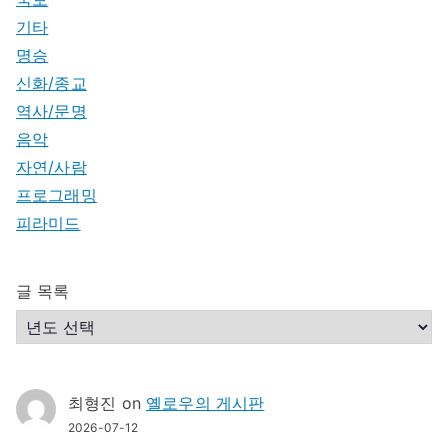
기타
명승
신화/종교
역사/문명
음악
자연/사람
프로그래밍
피라미드
글 목록
최형진
on
옐로우의 게시판
2026-07-12