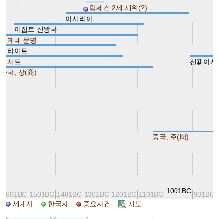
람세스 2세 재위(?)
아시리아
이집트 신왕국
미케네 문명
히타이트
카시트
신新아시
중국, 상(商)
중국, 주(周)
1001BC
1601BC
1501BC
1401BC
1301BC
1201BC
1101BC
901BC
세계사
한국사
중요사건
지도