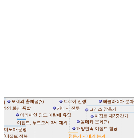
모세의 출애굽(?)
트로이 전쟁
헤클라 3차 분화(?
간기
테라의 화산 폭발
카데시 전투
그리스 암흑기
아리아인 인도,이란에 유입
이집트 제3중간기
올메카 문화(?)
이집트, 투트모세 3세 재위
해양민족 이집트 침공
기 미노아 문명
하下이집트 정복
청동기 시대의 붕괴