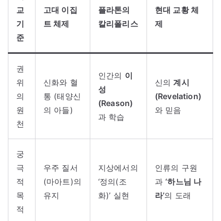
교
고대 이집
플라톤의
현대 교황 체
기
트 체제
칼리폴리스
제
준
권
인간의
이
위
신화와 혈
신의
계시
성
의
통 (태양신
(Revelation)
(Reason)
원
의 아들)
와 믿음
과 학습
천
궁
극
우주 질서
지상에서의
인류의 구원
적
(마아트)의
‘정의(조
과
‘하느님 나
목
유지
화)’ 실현
라’
의 도래
적