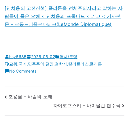
[안치용의 고전산책] 플라톤을 전체주의자라고 말하는 사
람들이 품은 오해 < 안치용의 프롬나드​ < 기고 < 기사본
문 – 르몽드디플로마티크(LeMonde Diplomatique)
hsy6685
2026-06-02
역사/문명
교황
,
국가
,
민주주의
,
철인
,
철학자
,
칼리폴리스
,
플라톤
on
No Comments
플
라
톤
글
조용필 – 바람의 노래
《국
내
차이코프스키 – 바이올린 협주곡
가》
비
–
게
기
이
원