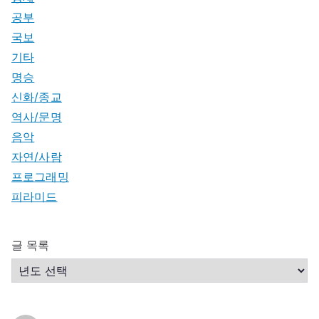
공부
국보
기타
명승
신화/종교
역사/문명
음악
자연/사람
프로그래밍
피라미드
글 목록