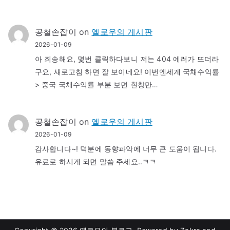
공철손잡이
on
옐로우의 게시판
2026-01-09
아 죄송해요, 몇번 클릭하다보니 저는 404 에러가 뜨더라
구요, 새로고침 하면 잘 보이네요! 이번엔세계 국채수익률
> 중국 국채수익률 부분 보면 흰창만…
공철손잡이
on
옐로우의 게시판
2026-01-09
감사합니다~! 덕분에 동향파악에 너무 큰 도움이 됩니다.
유료로 하시게 되면 말씀 주세요..ㅋㅋ