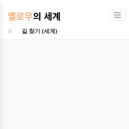
옐로우
의 세계
길 찾기 (세계)