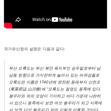
국가유산청의 설명은 다음과 같다:
부산 오륙도는 부산 북안 육지부인 승두말로부터 남
남동 방향으로 가지런하게 늘어서 있는 바위섬들로
오륙도란 이름은 1740년에 편찬된 동래부지 산천조
(東萊府誌 山川條)에 “오륙도는 절영도 동쪽에 있다.
봉우리와 뫼의 모양이 기이하고 바다 가운데 나란히
서 있으니 동쪽에서 보면 여섯 봉우리가 되고 서쪽에
서 보면 다섯 봉우리가 되어 이렇게 이름한 것이다.