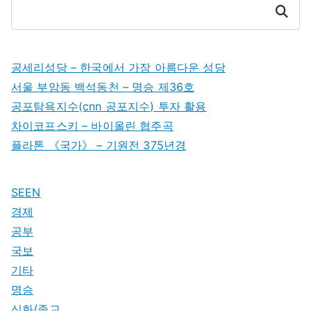
Search
공세리성당 – 한국에서 가장 아름다운 성당
서울 부암동 백석동천 – 명승 제36호
공포탐욕지수(cnn 공포지수) 투자 활용
차이코프스키 – 바이올린 협주곡
플라톤 《국가》 – 기원전 375년경
SEEN
경제
공부
국보
기타
명승
신화/종교