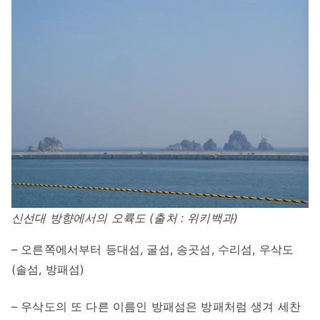
신선대 방향에서의 오륙도 (출처 : 위키백과)
– 오른쪽에서부터 등대섬, 굴섬, 송곳섬, 수리섬, 우삭도
(솔섬, 방패섬)
– 우삭도의 또 다른 이름인 방패섬은 방패처럼 생겨 세찬