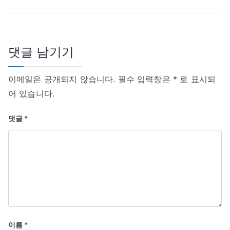
비
–
게
명
이
승
션
제
댓글 남기기
24
호
이메일은 공개되지 않습니다.
필수 입력창은
*
로 표시되
어 있습니다.
댓글
*
이름
*