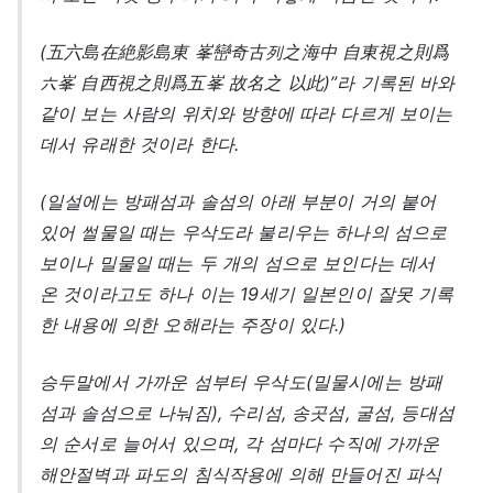
(五六島在絶影島東 峯巒奇古列之海中 自東視之則爲
六峯 自西視之則爲五峯 故名之 以此)”라 기록된 바와
같이 보는 사람의 위치와 방향에 따라 다르게 보이는
데서 유래한 것이라 한다.
(일설에는 방패섬과 솔섬의 아래 부분이 거의 붙어
있어 썰물일 때는 우삭도라 불리우는 하나의 섬으로
보이나 밀물일 때는 두 개의 섬으로 보인다는 데서
온 것이라고도 하나 이는 19세기 일본인이 잘못 기록
한 내용에 의한 오해라는 주장이 있다.)
승두말에서 가까운 섬부터 우삭도(밀물시에는 방패
섬과 솔섬으로 나눠짐), 수리섬, 송곳섬, 굴섬, 등대섬
의 순서로 늘어서 있으며, 각 섬마다 수직에 가까운
해안절벽과 파도의 침식작용에 의해 만들어진 파식