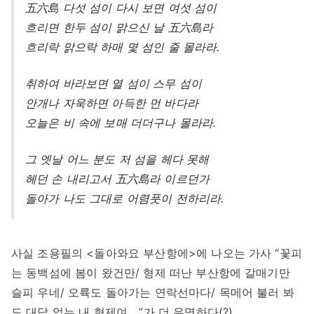
五六島 다섯 섬이 다시 보면 여섯 섬이
흐리면 한두 섬이 맑으신 날 五六島라
흐리락 맑으락 하매 몇 섬인 줄 몰라라.
취하여 바라보면 열 섬이 스무 섬이
안개나 자욱하면 아득한 먼 바다라
오늘은 비 속에 보매 더더구나 몰라라.
그 엣날 어느 분도 저 섬을 헤다 못해
헤던 손 내리고서 五六島라 이르던가
돌아가 나도 그대로 어렴풋이 전하리라.
사실 조용필의 <돌아와요 부산항에>에 나오는 가사 “꽃피
는 동백섬에 봄이 왔건만/ 형제 떠난 부산항에 갈매기만
슬피 우네/ 오륙도 돌아가는 연락선마다/ 목메어 불러 봐
도 대답 없는 내 형제여….”가 더 유명하다(?).