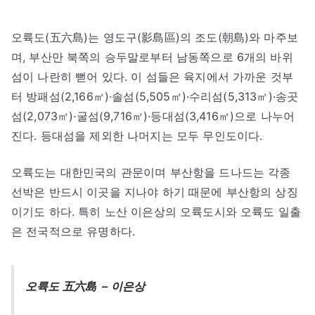
오륙도(五六島)는 영도구(影島區)의 조도(朝島)와 마주보
며, 부산만 북쪽의 승두말로부터 남동쪽으로 6개의 바위
섬이 나란히 뻗어 있다. 이 섬들은 육지에서 가까운 것부
터 방패섬(2,166㎡)·솔섬(5,505㎡)·수리섬(5,313㎡)·송곳
섬(2,073㎡)·굴섬(9,716㎡)·등대섬(3,416㎡)으로 나누어
진다. 등대섬을 제외한 나머지는 모두 무인도이다.
오륙도는 대한민국의 관문이며 부산항을 드나드는 각종
선박은 반드시 이곳을 지나야 하기 때문에 부산항의 상징
이기도 하다. 특히 노산 이은상의 오륙도시와 오륙도 일출
은 전국적으로 유명하다.
오륙도 五六島 – 이은상