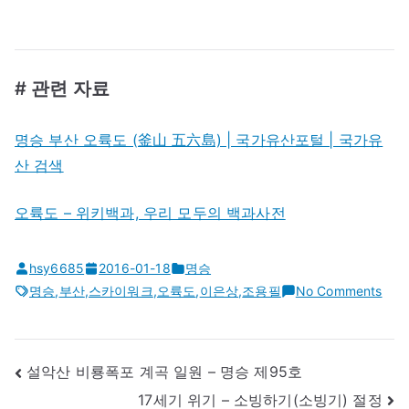
# 관련 자료
명승 부산 오륙도 (釜山 五六島) | 국가유산포털 | 국가유
산 검색
오륙도 – 위키백과, 우리 모두의 백과사전
hsy6685
2016-01-18
명승
on
명승
,
부산
,
스카이워크
,
오륙도
,
이은상
,
조용필
No Comments
부
산
오
글
설악산 비룡폭포 계곡 일원 – 명승 제95호
륙
내
17세기 위기 – 소빙하기(소빙기) 절정
도