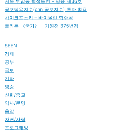
서울 부암동 백석동천 – 명승 제36호
공포탐욕지수(cnn 공포지수) 투자 활용
차이코프스키 – 바이올린 협주곡
플라톤 《국가》 – 기원전 375년경
SEEN
경제
공부
국보
기타
명승
신화/종교
역사/문명
음악
자연/사람
프로그래밍