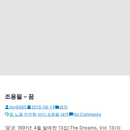
조용필 – 꿈
hsy6685
2018-08-14
음악
on
꿈
,
노을
,
민우혁
,
바다
,
조용필
,
태연
No Comments
조
‘꿈’은 1991년 4월 발매한 13집(The Dreams, Vol. 13)의
용