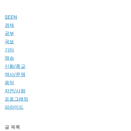
SEEN
경제
공부
국보
기타
명승
신화/종교
역사/문명
음악
자연/사람
프로그래밍
피라미드
글 목록