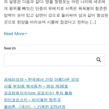
의 설명은 다음과 같다: 영월 청령포는 어린 나이에 세조에
–
게 왕위를 빼앗긴 단종의 유배지로 서쪽은 육육봉의 험준한
명
암벽이 솟아 있고 삼면이 강으로 둘러싸여 섬과 같이 형성된
승
곳으로 한양을 바라보며 시름에 잠겼다고 전하는 […]
제
50
Read More
호
Search
Search
공세리성당 – 한국에서 가장 아름다운 성당
서울 부암동 백석동천 – 명승 제36호
공포탐욕지수(cnn 공포지수) 투자 활용
차이코프스키 – 바이올린 협주곡
플라톤 《국가》 – 기원전 375년경