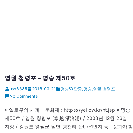
영월 청령포 – 명승 제50호
hsy6685
2016-03-21
명승
단종
,
명승
,
영월
,
청령포
on
No Comments
영
※ 옐로우의 세계 – 문화재 : https://yellow.kr/nt.jsp ※ 명승
월
제50호 / 영월 청령포 (寧越 淸泠浦) / 2008년 12월 26일
청
령
지정 / 강원도 영월군 남면 광천리 산67-1번지 등 문화재청
포