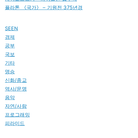
플라톤 《국가》 – 기원전 375년경
SEEN
경제
공부
국보
기타
명승
신화/종교
역사/문명
음악
자연/사람
프로그래밍
피라미드