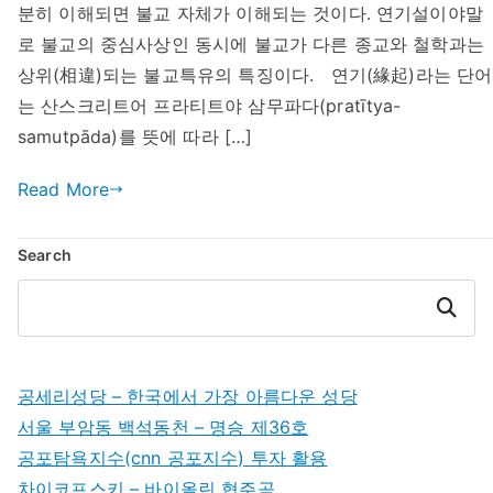
起)
분히 이해되면 불교 자체가 이해되는 것이다. 연기설이야말
에
로 불교의 중심사상인 동시에 불교가 다른 종교와 철학과는
상위(相違)되는 불교특유의 특징이다. 연기(緣起)라는 단어
는 산스크리트어 프라티트야 삼무파다(pratītya-
samutpāda)를 뜻에 따라 […]
Read More
Search
Search
공세리성당 – 한국에서 가장 아름다운 성당
서울 부암동 백석동천 – 명승 제36호
공포탐욕지수(cnn 공포지수) 투자 활용
차이코프스키 – 바이올린 협주곡