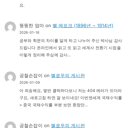
요.
뚱뚱한 엄마
on
벨 에포크 (1896년 ~ 1914년)
2026-01-16
공부와 학문의 차이를 알게 하고 나누어 주신 박사님 감사
드립니다 온라인에서 읽고 또 읽고 세계사 전환기 시점을
이렇게 정리해 주심에 감사…
공철손잡이
on
옐로우의 게시판
2026-01-09
아 죄송해요, 몇번 클릭하다보니 저는 404 에러가 뜨더라
구요, 새로고침 하면 잘 보이네요! 이번엔세계 국채수익률
> 중국 국채수익률 부분 보면 흰창만…
공철손잡이
on
옐로우의 게시판