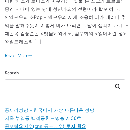
어린 허스키 보이스가 어우러진 “빗물”은 포크와 트로트의
중간 지대에 있는 당대 성인가요의 전형이라 할 만하다.
※ 옐로우의 K-Pop – 옐로우의 세계 조용히 비가 내리네 추
억을 말해주듯이 이렇게 비가 내리면 그날이 생각이 나네 –
채은옥 김중순은 <빗물> 외에도, 김수희의 <잃어버린 정>,
와일드캐츠의 […]
Read More
Search
Search
공세리성당 – 한국에서 가장 아름다운 성당
서울 부암동 백석동천 – 명승 제36호
공포탐욕지수(cnn 공포지수) 투자 활용