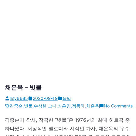
채은옥 – 빗물
hsy6685
2020-09-19
음악
o
김중순
,
빗물
,
수상한 그녀
,
심은경
,
정동하
,
채은옥
No Comments
김중순이 작사, 작곡한 “빗물”은 1976년의 최대 히트곡 중
하나였다. 서정적인 멜로디와 시적인 가사, 채은옥의 우수
–