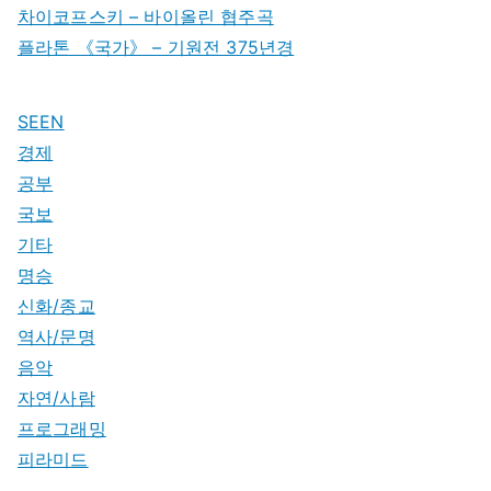
차이코프스키 – 바이올린 협주곡
플라톤 《국가》 – 기원전 375년경
SEEN
경제
공부
국보
기타
명승
신화/종교
역사/문명
음악
자연/사람
프로그래밍
피라미드