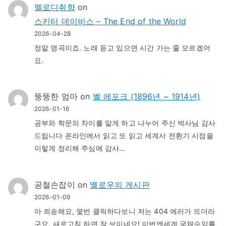
멜로디취향
on
스키터 데이비스 – The End of the World
2026-04-28
정말 명곡이죠. 노래 듣고 있으면 시간 가는 줄 모르겠어
요.
뚱뚱한 엄마
on
벨 에포크 (1896년 ~ 1914년)
2026-01-16
공부와 학문의 차이를 알게 하고 나누어 주신 박사님 감사
드립니다 온라인에서 읽고 또 읽고 세계사 전환기 시점을
이렇게 정리해 주심에 감사…
공철손잡이
on
옐로우의 게시판
2026-01-09
아 죄송해요, 몇번 클릭하다보니 저는 404 에러가 뜨더라
구요, 새로고침 하면 잘 보이네요! 이번엔세계 국채수익률