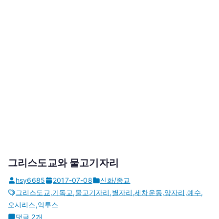
그리스도교와 물고기자리
hsy6685
2017-07-08
신화/종교
그리스도교
,
기독교
,
물고기자리
,
별자리
,
세차운동
,
양자리
,
예수
,
오시리스
,
익투스
그
댓글 2개