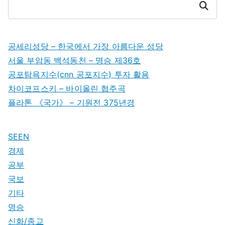
Search
공세리성당 – 한국에서 가장 아름다운 성당
서울 부암동 백석동천 – 명승 제36호
공포탐욕지수(cnn 공포지수) 투자 활용
차이코프스키 – 바이올린 협주곡
플라톤 《국가》 – 기원전 375년경
SEEN
경제
공부
국보
기타
명승
신화/종교