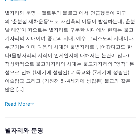
리
별자리와 문명 – 옐로우의 블로그 에서 언급했듯이 지구
스
의 ‘춘분점 세차운동’으로 자전축의 이동이 발생하는데, 춘분
도
교
날 태양이 떠오르는 별자리로 구분한 시대에서 현재는 물고
와
기자리의 시대이며 종교의 시대, 예수 그리스도의 시대이다.
물
누군가는 이미 다음의 시대인 물병자리로 넘어갔다고도 한
고
다(물병자리의 시작이 언제인지에 대해서는 논란이 많다).
기
점성학적으로 물고기자리의 시대는 물고기자리의 “영적” 본
자
성으로 인해 (1세기에 성립된) 기독교와 (7세기에 성립된)
리
이슬람교 그리고 (기원전 6~4세기에 성립된) 불교와 같은
에
많은 […]
Read More
별자리와 문명