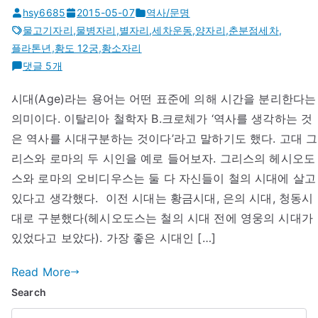
hsy6685
2015-05-07
역사/문명
물고기자리
,
물병자리
,
별자리
,
세차운동
,
양자리
,
춘분점세차
,
플라톤년
,
황도 12궁
,
황소자리
별
댓글 5개
자
시대(Age)라는 용어는 어떤 표준에 의해 시간을 분리한다는
리
의미이다. 이탈리아 철학자 B.크로체가 ‘역사를 생각하는 것
와
문
은 역사를 시대구분하는 것이다’라고 말하기도 했다. 고대 그
명
리스와 로마의 두 시인을 예로 들어보자. 그리스의 헤시오도
에
스와 로마의 오비디우스는 둘 다 자신들이 철의 시대에 살고
있다고 생각했다. 이전 시대는 황금시대, 은의 시대, 청동시
대로 구분했다(헤시오도스는 철의 시대 전에 영웅의 시대가
있었다고 보았다). 가장 좋은 시대인 […]
Read More
Search