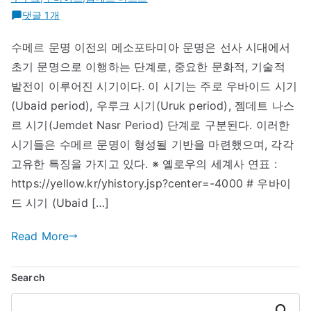
메
댓글 1개
소
수메르 문명 이전의 메소포타미아 문명은 선사 시대에서
포
초기 문명으로 이행하는 단계로, 중요한 문화적, 기술적
타
미
발전이 이루어진 시기이다. 이 시기는 주로 우바이드 시기
아
(Ubaid period), 우루크 시기(Uruk period), 젬데트 나스
문
르 시기(Jemdet Nasr Period) 단계로 구분된다. 이러한
명
시기들은 수메르 문명이 형성될 기반을 마련했으며, 각각
–
고유한 특징을 가지고 있다. ※ 옐로우의 세계사 연표 :
우
https://yellow.kr/yhistory.jsp?center=-4000 # 우바이
바
드 시기 (Ubaid […]
이
드
Read More
_
우
루
Search
크
_
Search