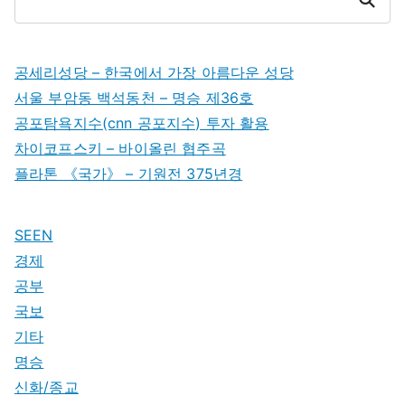
젬
데
트
공세리성당 – 한국에서 가장 아름다운 성당
나
서울 부암동 백석동천 – 명승 제36호
스
공포탐욕지수(cnn 공포지수) 투자 활용
르
차이코프스키 – 바이올린 협주곡
에
플라톤 《국가》 – 기원전 375년경
SEEN
경제
공부
국보
기타
명승
신화/종교