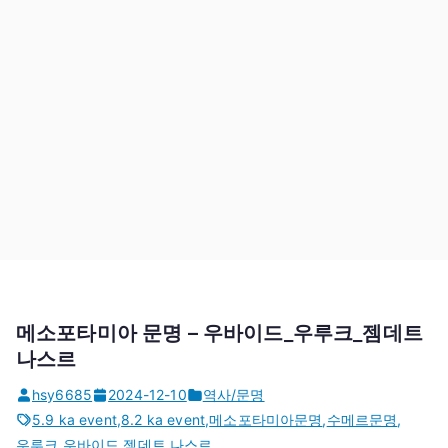
메소포타미아 문명 – 우바이드_우루크_젬데트
나스르
hsy6685
2024-12-10
역사/문명
5.9 ka event
,
8.2 ka event
,
메소포타미아문명
,
수메르문명
,
우루크
,
우바이드
,
젬데트 나스르