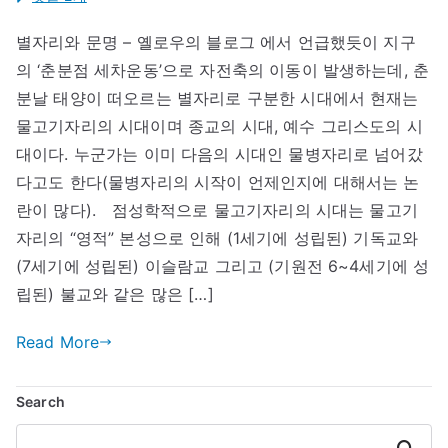
리
별자리와 문명 – 옐로우의 블로그 에서 언급했듯이 지구
스
의 ‘춘분점 세차운동’으로 자전축의 이동이 발생하는데, 춘
도
교
분날 태양이 떠오르는 별자리로 구분한 시대에서 현재는
와
물고기자리의 시대이며 종교의 시대, 예수 그리스도의 시
물
대이다. 누군가는 이미 다음의 시대인 물병자리로 넘어갔
고
다고도 한다(물병자리의 시작이 언제인지에 대해서는 논
기
란이 많다). 점성학적으로 물고기자리의 시대는 물고기
자
자리의 “영적” 본성으로 인해 (1세기에 성립된) 기독교와
리
(7세기에 성립된) 이슬람교 그리고 (기원전 6~4세기에 성
에
립된) 불교와 같은 많은 […]
Read More
Search