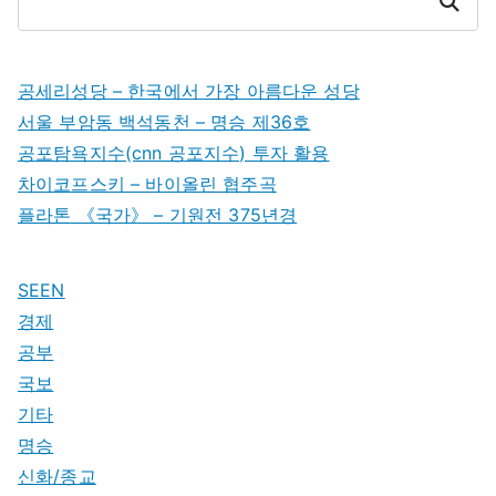
Search
공세리성당 – 한국에서 가장 아름다운 성당
서울 부암동 백석동천 – 명승 제36호
공포탐욕지수(cnn 공포지수) 투자 활용
차이코프스키 – 바이올린 협주곡
플라톤 《국가》 – 기원전 375년경
SEEN
경제
공부
국보
기타
명승
신화/종교