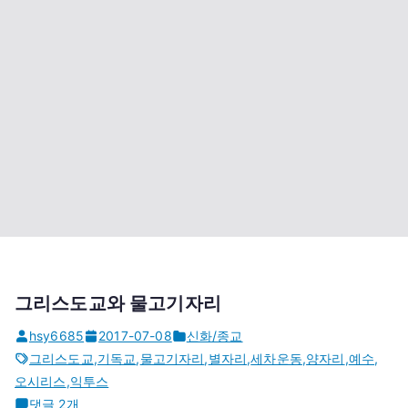
그리스도교와 물고기자리
hsy6685
2017-07-08
신화/종교
그리스도교
,
기독교
,
물고기자리
,
별자리
,
세차운동
,
양자리
,
예수
,
오시리스
,
익투스
그
댓글 2개