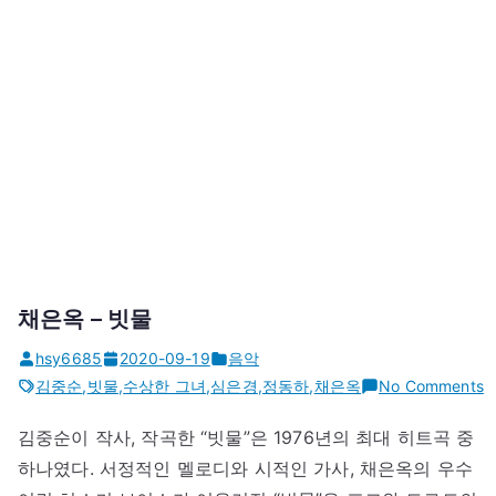
채은옥 – 빗물
hsy6685
2020-09-19
음악
o
김중순
,
빗물
,
수상한 그녀
,
심은경
,
정동하
,
채은옥
No Comments
김중순이 작사, 작곡한 “빗물”은 1976년의 최대 히트곡 중
하나였다. 서정적인 멜로디와 시적인 가사, 채은옥의 우수
–