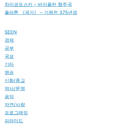
차이코프스키 – 바이올린 협주곡
플라톤 《국가》 – 기원전 375년경
SEEN
경제
공부
국보
기타
명승
신화/종교
역사/문명
음악
자연/사람
프로그래밍
피라미드