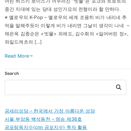
어린 허스키 보이스가 어우러진 “빗물”은 포크와 트로트의
중간 지대에 있는 당대 성인가요의 전형이라 할 만하다.
※ 옐로우의 K-Pop – 옐로우의 세계 조용히 비가 내리네 추
억을 말해주듯이 이렇게 비가 내리면 그날이 생각이 나네 –
채은옥 김중순은 <빗물> 외에도, 김수희의 <잃어버린 정>,
와일드캐츠의 […]
Read More
Search
Search
공세리성당 – 한국에서 가장 아름다운 성당
서울 부암동 백석동천 – 명승 제36호
공포탐욕지수(cnn 공포지수) 투자 활용