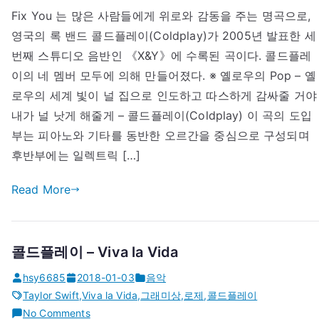
Fix You 는 많은 사람들에게 위로와 감동을 주는 명곡으로,
드
영국의 록 밴드 콜드플레이(Coldplay)가 2005년 발표한 세
플
레
번째 스튜디오 음반인 《X&Y》에 수록된 곡이다. 콜드플레
이
이의 네 멤버 모두에 의해 만들어졌다. ※ 옐로우의 Pop – 옐
–
로우의 세계 빛이 널 집으로 인도하고 따스하게 감싸줄 거야
Fix
내가 널 낫게 해줄게 – 콜드플레이(Coldplay) 이 곡의 도입
You
부는 피아노와 기타를 동반한 오르간을 중심으로 구성되며
후반부에는 일렉트릭 […]
Read More
콜드플레이 – Viva la Vida
hsy6685
2018-01-03
음악
Taylor Swift
,
Viva la Vida
,
그래미상
,
로제
,
콜드플레이
on
No Comments