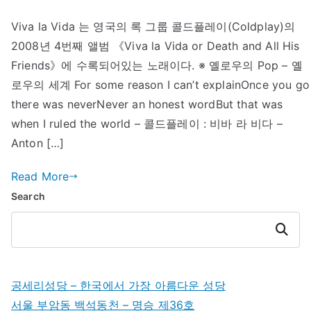
콜
Viva la Vida 는 영국의 록 그룹 콜드플레이(Coldplay)의
드
2008년 4번째 앨범 《Viva la Vida or Death and All His
플
레
Friends》에 수록되어있는 노래이다. ※ 옐로우의 Pop – 옐
이
로우의 세계 For some reason I can’t explainOnce you go
–
there was neverNever an honest wordBut that was
Viva
when I ruled the world – 콜드플레이 : 비바 라 비다 –
la
Anton […]
Vida
Read More
Search
Search
공세리성당 – 한국에서 가장 아름다운 성당
서울 부암동 백석동천 – 명승 제36호