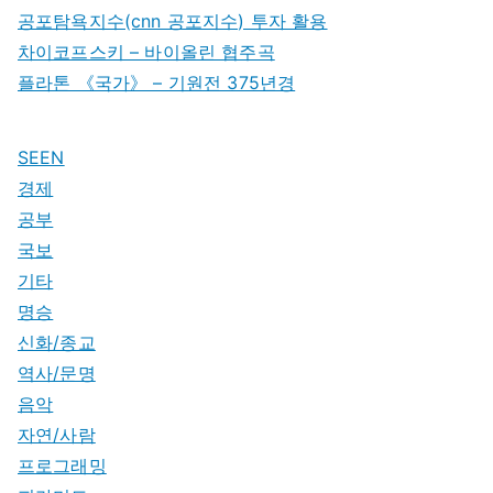
공포탐욕지수(cnn 공포지수) 투자 활용
차이코프스키 – 바이올린 협주곡
플라톤 《국가》 – 기원전 375년경
SEEN
경제
공부
국보
기타
명승
신화/종교
역사/문명
음악
자연/사람
프로그래밍