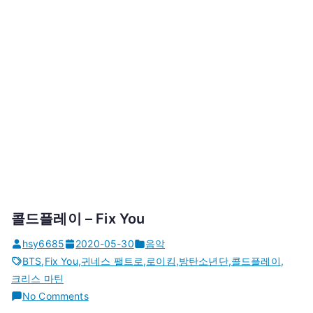
콜드플레이 – Fix You
hsy6685
2020-05-30
음악
BTS
,
Fix You
,
귀네스 팰트로
,
로이킴
,
방탄소년단
,
콜드플레이
,
크리스 마틴
on
No Comments
콜