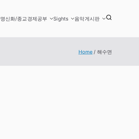
문명
신화/종교
경제
공부
Sights
음악
게시판
Home
해수면