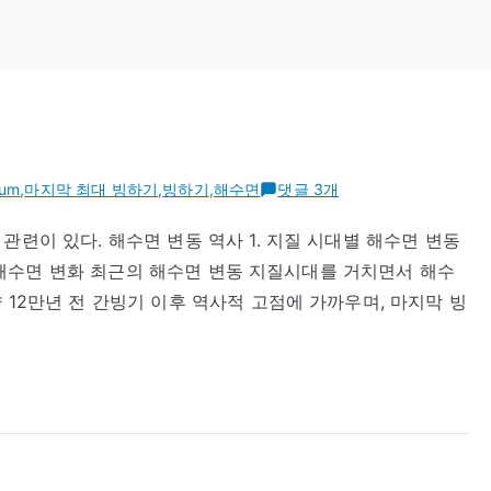
과
mum
,
마지막 최대 빙하기
,
빙하기
,
해수면
댓글 3개
거
관련이 있다. 해수면 변동 역사 1. 지질 시대별 해수면 변동
해
이후 해수면 변화 최근의 해수면 변동 지질시대를 거치면서 해수
수
면
 12만년 전 간빙기 이후 역사적 고점에 가까우며, 마지막 빙
의
변
동
에