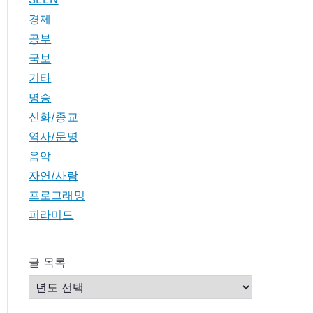
경제
공부
국보
기타
명승
신화/종교
역사/문명
음악
자연/사람
프로그래밍
피라미드
글 목록