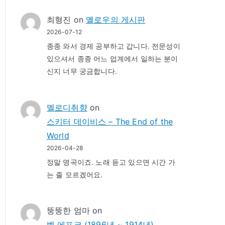
최형진
on
옐로우의 게시판
2026-07-12
종종 와서 경제 공부하고 갑니다. 전문성이
있으셔서 종종 어느 업계에서 일하는 분이
신지 너무 궁금합니다.
멜로디취향
on
스키터 데이비스 – The End of the
World
2026-04-28
정말 명곡이죠. 노래 듣고 있으면 시간 가
는 줄 모르겠어요.
뚱뚱한 엄마
on
벨 에포크 (1896년 ~ 1914년)