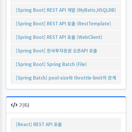
[Spring Boot] REST API 개발 (MyBatis,HSQLDB)
[Spring Boot] REST API 호출 (RestTemplate)
[Spring Boot] REST API 호출 (WebClient)
[Spring Boot] 한국투자증권 오픈API 호출
[Spring Boot] Spring Batch (File)
[Spring Batch] pool-size와 throttle-limit의 관계
기타
[React] REST API 호출