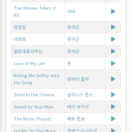
The Winner Takes It
아바
All
첨밀밀
등려군
야래향
등려군
월량대표아적심
등려군
Love of My Life
퀸
Killing Me Softly with
로버타 플랙
His Song
Send In the Clowns
글리니스 존스
Stand by Your Man
태미 와이넷
The Music Played
매트 몬로
Fly Me To The Moon
프랭크 시나트라