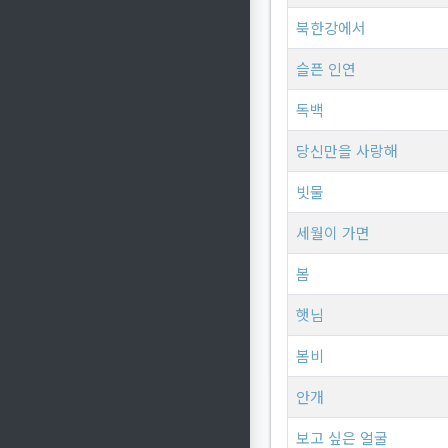
북한강에서
슬픈 인연
독백
당신만을 사랑해
빗물
세월이 가면
봄
햇님
봄비
안개
보고 싶은 얼굴