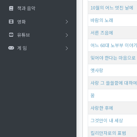
10월의 어느 멋진 날에
책과 음악
바람의 노래
영화
서른 즈음에
유튜브
어느 60대 노부부 이야
게 임
잊어야 한다는 마음으로
옛사랑
사랑 그 쓸쓸함에 대하여
꿈
사랑한 후에
그것만이 내 세상
킬리만자로의 표범