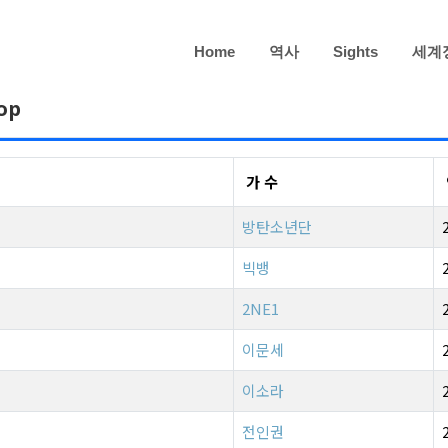
Home
역사
Sights
세계
op
가 수
방탄소년단
빅뱅
2NE1
이문세
이소라
전인권