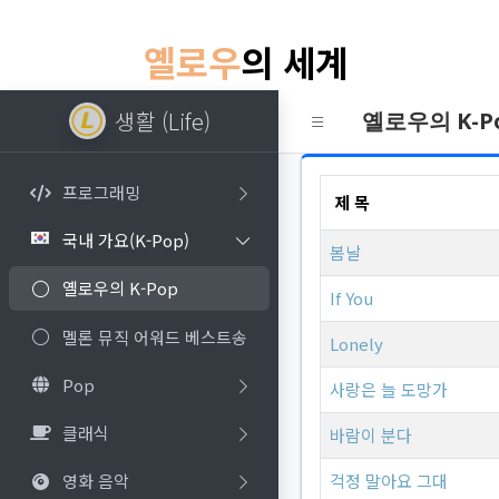
옐로우
의 세계
생활 (Life)
옐로우의 K-P
프로그래밍
제 목
국내 가요(K-Pop)
봄날
옐로우의 K-Pop
If You
멜론 뮤직 어워드 베스트송
Lonely
Pop
사랑은 늘 도망가
클래식
바람이 분다
걱정 말아요 그대
영화 음악