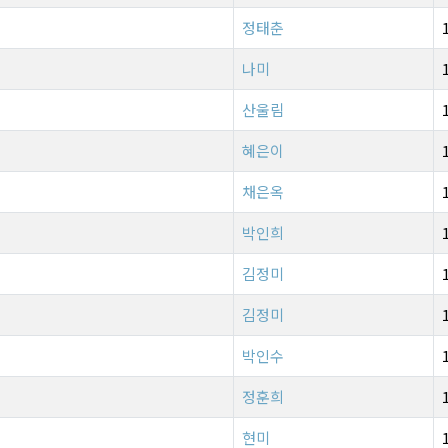
정태춘
나미
산울림
혜은이
채은옥
박인희
김정미
김정미
박인수
정훈희
현미