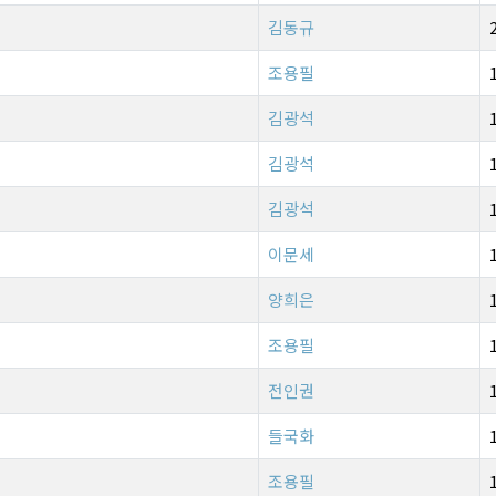
김동규
조용필
김광석
기
김광석
김광석
이문세
양희은
조용필
전인권
들국화
조용필