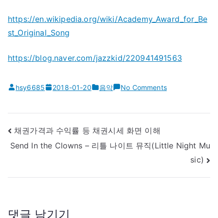
https://en.wikipedia.org/wiki/Academy_Award_for_Be
st_Original_Song
https://blog.naver.com/jazzkid/220941491563
on
hsy6685
2018-01-20
음악
No Comments
아
카
데
글
채권가격과 수익률 등 채권시세 화면 이해
미
내
Send In the Clowns – 리틀 나이트 뮤직(Little Night Mu
주
비
sic)
제
게
가
이
상
션
조
회
댓글 남기기