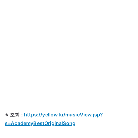
※ 조회 :
https://yellow.kr/musicView.jsp?
s=AcademyBestOriginalSong