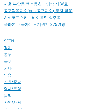
서울 부암동 백석동천 – 명승 제36호
공포탐욕지수(cnn 공포지수) 투자 활용
차이코프스키 – 바이올린 협주곡
플라톤 《국가》 – 기원전 375년경
SEEN
경제
공부
국보
기타
명승
신화/종교
역사/문명
음악
자연/사람
프로그래밍