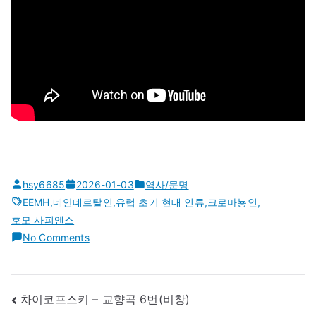
hsy6685
2026-01-03
역사/문명
EEMH
,
네안데르탈인
,
유럽 초기 현대 인류
,
크로마뇽인
,
호모 사피엔스
on
No Comments
크
로
마
글
차이코프스키 – 교향곡 6번(비창)
뇽
내