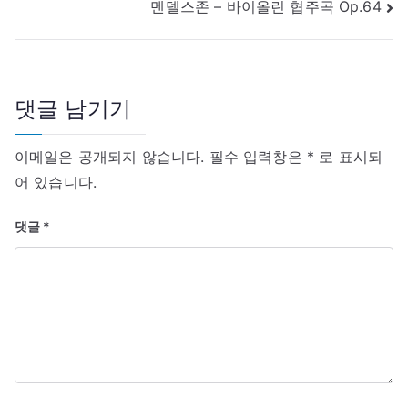
멘델스존 – 바이올린 협주곡 Op.64
인,
비
현
게
대
이
유
션
럽
댓글 남기기
인
의
이메일은 공개되지 않습니다.
필수 입력창은
*
로 표시되
조
어 있습니다.
상
–
댓글
*
37,000
년
전