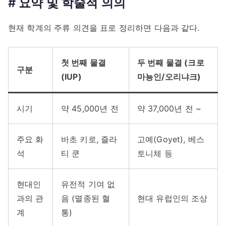
# 요약 및 학술적 의의
현재 학계의 주류 의견을 표로 정리하면 다음과 같다.
첫 번째 물결
두 번째 물결 (크로
구분
(IUP)
마뇽인/오리냐크)
시기
약 45,000년 전
약 37,000년 전 ~
주요 화
바초 키로, 즐라
고예(Goyet), 베스
석
티 쿤
토니체 등
현대인
유전적 기여 없
과의 관
음 (멸종된 혈
현대 유럽인의 조상
계
통)