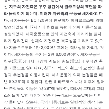
신
지구의 자전축은 우주 공간에서 원추모양의 표면을 따
라 움직이게 되는데, 이러한 자전축의 운동을 세차라고 한
다
. 세차운동은 BC 120년에 천문학자 히파르코스에 의해
발견되었으며, 17세기에 최초로 뉴턴에 의해 이론적으로
설명되었다. 세차운동으로 인해 자전축이 가리키는 별자
리가 달라진다. 현재의 자전축은 북극성을 가리키고 있으
나 지금으로부터 1만 2,000년 후에는 직녀성을 가리킬 것
이다. 세차운동의 주기는 2만 6,000년이다. 세차운동은
천구(天球)상에서 태양의 궤도인 황도(黃道)에 수직인 축
을 기준으로 일어나며, 천구의 적도와 황도의 교점인 춘분
점과 추분점을 이동시킨다. 세차운동에 의해 분점들은 매
년 50.26″씩 이동한다. 한편 히파르코스 시대 이후에 일어
난 분점들의 이동은 약 29°에 달하며, 따라서 고대의 그리
스인들이 말한 태양의 연중 이동경로는 오늘날에는 더이
상 들어맞지 않는다. 극의 이동경로는 일반적인 생각과는
달리 정확한 원궤도가 아니고 약간의 진동을 수반하는데,