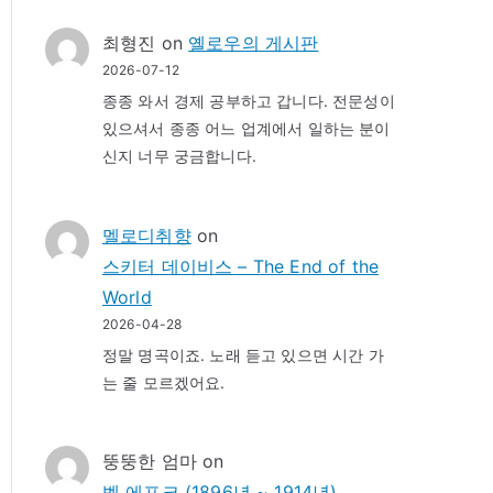
최형진
on
옐로우의 게시판
2026-07-12
종종 와서 경제 공부하고 갑니다. 전문성이
있으셔서 종종 어느 업계에서 일하는 분이
신지 너무 궁금합니다.
멜로디취향
on
스키터 데이비스 – The End of the
World
2026-04-28
정말 명곡이죠. 노래 듣고 있으면 시간 가
는 줄 모르겠어요.
뚱뚱한 엄마
on
벨 에포크 (1896년 ~ 1914년)