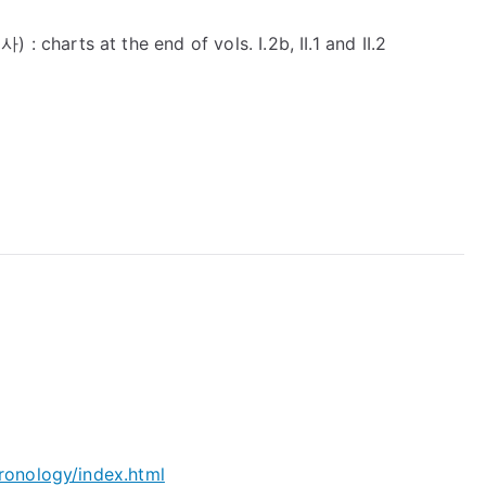
harts at the end of vols. I.2b, II.1 and II.2
hronology/index.html