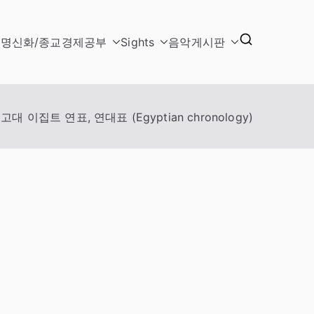
문명
신화/종교
경제
공부
Sights
음악
게시판
고대 이집트 연표, 연대표 (Egyptian chronology)