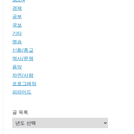
경제
공부
국보
기타
명승
신화/종교
역사/문명
음악
자연/사람
프로그래밍
피라미드
글 목록