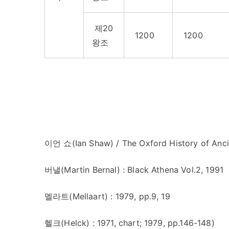
제20
1200
1200
왕조
이언 쇼(Ian Shaw) / The Oxford History of Anci
버낼(Martin Bernal) : Black Athena Vol.2, 1991
멜라트(Mellaart) : 1979, pp.9, 19
헬크(Helck) : 1971, chart; 1979, pp.146-148)