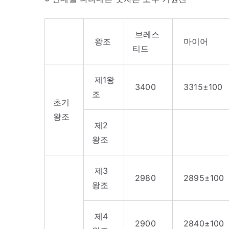
브레스
왕조
마이어
티드
제1왕
3400
3315±100
조
초기
왕조
제2
왕조
제3
2980
2895±100
왕조
제4
2900
2840±100