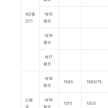
제2중
제15
간기
왕조
제16
왕조
제17
왕조
제18
1580
1580/75
왕조
신왕
제19
1315
1320
국
왕조