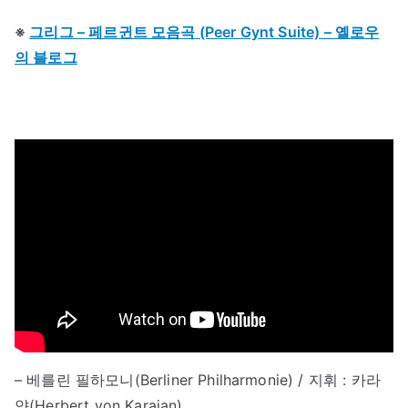
※
그리그 – 페르귄트 모음곡 (Peer Gynt Suite) – 옐로우
의 블로그
– 베를린 필하모니(Berliner Philharmonie) / 지휘 : 카라
얀(Herbert von Karajan)