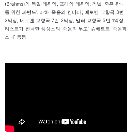
(Brahms)의 독일 레퀴엠, 포레의 레퀴엠, 라벨 ‘죽은 왕녀
를 위한 파반느’, 바하 ‘죽음의 칸타타’, 베토벤 교향곡 3번
2악장, 베토벤 교향곡 7번 2악장, 말러 교향곡 5번 1악장,
리스트가 편곡한 생상스의 ‘죽음의 무도’, 슈베르트 ‘죽음과
소녀’ 등등