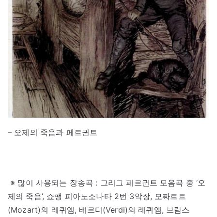
– 오제의 죽음과 페르귄트
※ 많이 사용되는 장송곡 : 그리그 페르귄트 모음곡 중 ‘오
제의 죽음’, 쇼팽 피아노소나타 2번 3악장, 모짜르트
(Mozart)의 레퀴엠, 베르디(Verdi)의 레퀴엠, 브람스