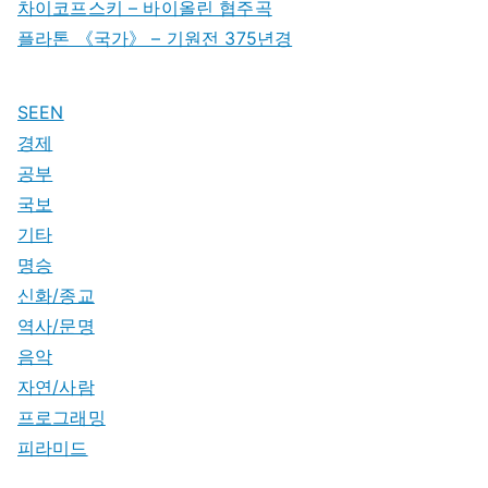
차이코프스키 – 바이올린 협주곡
플라톤 《국가》 – 기원전 375년경
SEEN
경제
공부
국보
기타
명승
신화/종교
역사/문명
음악
자연/사람
프로그래밍
피라미드