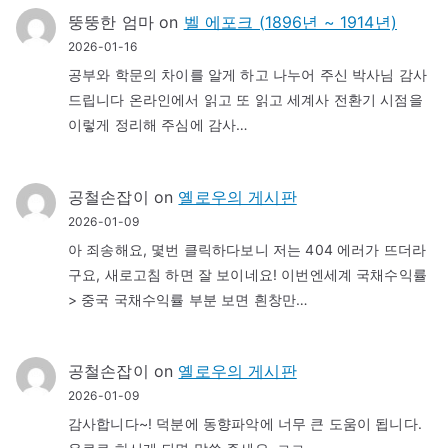
뚱뚱한 엄마
on
벨 에포크 (1896년 ~ 1914년)
2026-01-16
공부와 학문의 차이를 알게 하고 나누어 주신 박사님 감사
드립니다 온라인에서 읽고 또 읽고 세계사 전환기 시점을
이렇게 정리해 주심에 감사…
공철손잡이
on
옐로우의 게시판
2026-01-09
아 죄송해요, 몇번 클릭하다보니 저는 404 에러가 뜨더라
구요, 새로고침 하면 잘 보이네요! 이번엔세계 국채수익률
> 중국 국채수익률 부분 보면 흰창만…
공철손잡이
on
옐로우의 게시판
2026-01-09
감사합니다~! 덕분에 동향파악에 너무 큰 도움이 됩니다.