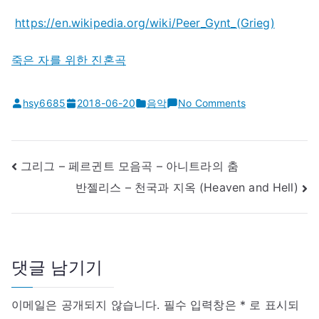
https://en.wikipedia.org/wiki/Peer_Gynt_(Grieg)
죽은 자를 위한 진혼곡
on
hsy6685
2018-06-20
음악
No Comments
그
리
그
글
그리그 – 페르귄트 모음곡 – 아니트라의 춤
–
내
반젤리스 – 천국과 지옥 (Heaven and Hell)
페
비
르
게
귄
이
트
션
모
댓글 남기기
음
곡
이메일은 공개되지 않습니다.
필수 입력창은
*
로 표시되
–