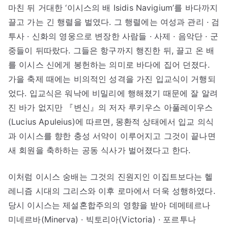
마친 뒤 거대한 ‘이시스의 배 Isidis Navigium’를 바다까지
끌고 가는 긴 행렬을 벌였다. 그 행렬에는 여성과 관리 · 검
투사 · 신화의 영웅으로 변장한 사람들 · 사제 · 음악단 · 군
중들이 뒤따랐다. 그들은 항구까지 행진한 뒤, 끌고 온 배
를 이시스 신에게 봉헌하는 의미로 바다에 집어 던졌다.
가을 축제 때에는 비의적인 성격을 가진 입교식이 거행되
었다. 입교식은 워낙에 비밀리에 행해졌기 때문에 잘 알려
진 바가 없지만 『변신』의 저자 루키우스 아풀레이우스
(Lucius Apuleius)에 따르면, 몽환적 상태에서 입교 의식
과 이시스를 향한 충성 서약이 이루어지고 그것이 끝나면
새 회원을 축하하는 공동 식사가 벌어졌다고 한다.
이처럼 이시스 숭배는 그것의 진원지인 이집트보다는 헬
레니즘 시대의 그리스와 이후 로마에서 더욱 성행하였다.
당시 이시스는 제설혼합주의의 영향을 받아 데메테르나
미네르바(Minerva) · 빅토리아(Victoria) · 포르투나