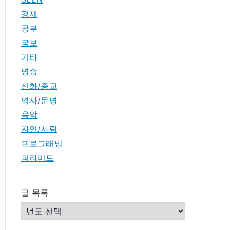
경제
공부
국보
기타
명승
신화/종교
역사/문명
음악
자연/사람
프로그래밍
피라미드
글 목록