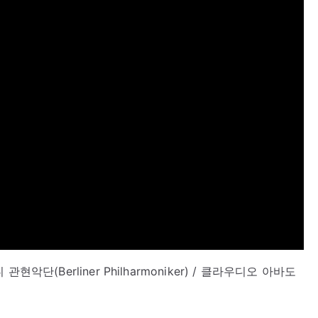
관현악단(Berliner Philharmoniker) / 클라우디오 아바도