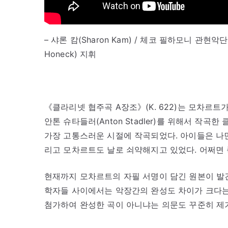
– 샤론 캄(Sharon Kam) / 체코 필하모니 관현악단(Cze
Honeck) 지휘
《클라리넷 협주곡 A장조》(K. 622)는 모차르
안톤 슈타들러(Anton Stadler)를 위해서 작
가장 고통스러운 시절에 작곡되었다. 아이들은 나면
리고 모차르트도 날로 쇠약해지고 있었다. 어쩌면 
현재까지 모차르트의 자필 서명이 담긴 원본이 발견
학자들 사이에서는 악장간의 완성도 차이가 크다는
첨가하여 완성한 곡이 아니냐는 의문도 꾸준히 제