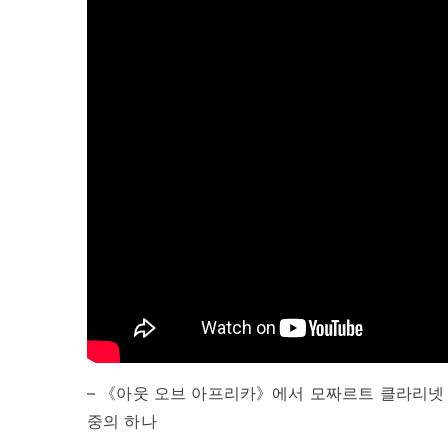
– 《아웃 오브 아프리카》에서 모짜르트 클라리넷 협
중의 하나