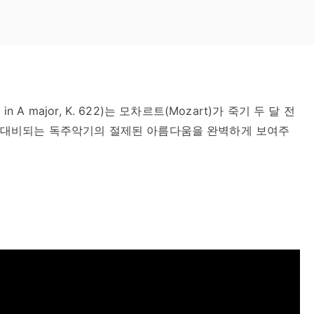
 in A major, K. 622)는 모차르트(Mozart)가 죽기 두 달 전
함에 대비되는 독주악기의 절제된 아름다움을 완벽하게 보여주