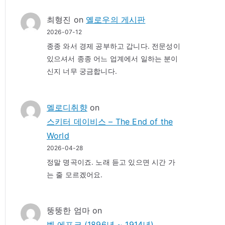
최형진
on
옐로우의 게시판
2026-07-12
종종 와서 경제 공부하고 갑니다. 전문성이
있으셔서 종종 어느 업계에서 일하는 분이
신지 너무 궁금합니다.
멜로디취향
on
스키터 데이비스 – The End of the
World
2026-04-28
정말 명곡이죠. 노래 듣고 있으면 시간 가
는 줄 모르겠어요.
뚱뚱한 엄마
on
벨 에포크 (1896년 ~ 1914년)