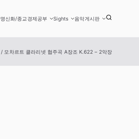
문명
신화/종교
경제
공부
Sights
음악
게시판
모차르트 클라리넷 협주곡 A장조 K.622 – 2악장