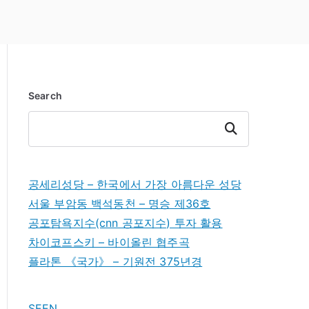
Search
Search
공세리성당 – 한국에서 가장 아름다운 성당
서울 부암동 백석동천 – 명승 제36호
공포탐욕지수(cnn 공포지수) 투자 활용
차이코프스키 – 바이올린 협주곡
플라톤 《국가》 – 기원전 375년경
SEEN