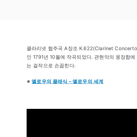
클라리넷 협주곡 A장조 K.622(Clarinet Concerto
인 1791년 10월에 작곡되었다. 관현악의 웅장
는 걸작으로 손꼽힌다.
※
옐로우의 클래식 – 옐로우의 세계