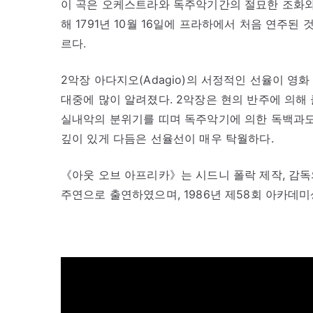
이 곡은 오케스트라와 독주악기간의 절묘한 조화와
해 1791년 10월 16일에 프라하에서 처음 연주
르다.
2악장 아다지오(Adagio)의 서정적인 선율이 영화 《
대중에 많이 알려졌다. 2악장은 현의 반주에 의
실내악의 분위기를 띠며 독주악기에 의한 독백과도
깊이 있게 다듬은 선율선이 매우 탁월하다.
《아웃 오브 아프리카》는 시드니 폴락 제작, 감독
주연으로 출연하였으며, 1986년 제58회 아카데미