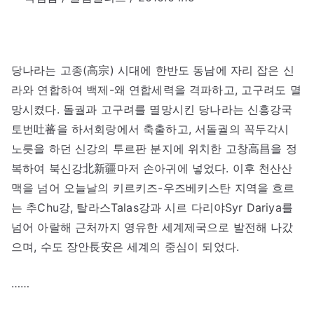
당나라는 고종(高宗) 시대에 한반도 동남에 자리 잡은 신
라와 연합하여 백제-왜 연합세력을 격파하고, 고구려도 멸
망시켰다. 돌궐과 고구려를 멸망시킨 당나라는 신흥강국
토번吐蕃을 하서회랑에서 축출하고, 서돌궐의 꼭두각시
노릇을 하던 신강의 투르판 분지에 위치한 고창高昌을 정
복하여 북신강北新疆마저 손아귀에 넣었다. 이후 천산산
맥을 넘어 오늘날의 키르키즈-우즈베키스탄 지역을 흐르
는 추Chu강, 탈라스Talas강과 시르 다리야Syr Dariya를
넘어 아랄해 근처까지 영유한 세계제국으로 발전해 나갔
으며, 수도 장안長安은 세계의 중심이 되었다.
……