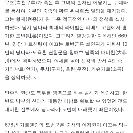
무조(측천무후)가 죽은 후 그녀의 손자인 이융기는 쿠데타
를 통하여 숙부인 중종의 황후 위씨韋氏 일당을 제거했다.
그는 황제(현종)가 된 다음 적극적인 대내외 정책을 실시
하였다. 당시 당나라 최대의 라이벌은 티베트 고원에서 흥
기한 토번(吐蕃)이었다. 고구려가 멸망당한 다음해인 669
년, 명장 가르첸링이 이끄는 토번군은 설인귀가 지휘한 10
만의 당나라-토욕혼 연합군을 청해호 남쪽의 대비천(大非
川)에서 격파하였으며, 여세를 몰아 신강의 안서 4진 즉,
카라샤르(언기), 쿠차(구자), 호탄(우전), 카슈가르(소륵)
을 장악하였다.
만주와 한반도 북부를 영역으로 하는 발해가 독립하고, 한
반도 남부의 신라가 대동강 이남을 확보할 수 있었던 것도
대비천 전투에서 당나라가 토번에 대패했기 때문이었다.
678년 가르첸링의 토번군은 중서령 이경현이 이끄는 당나