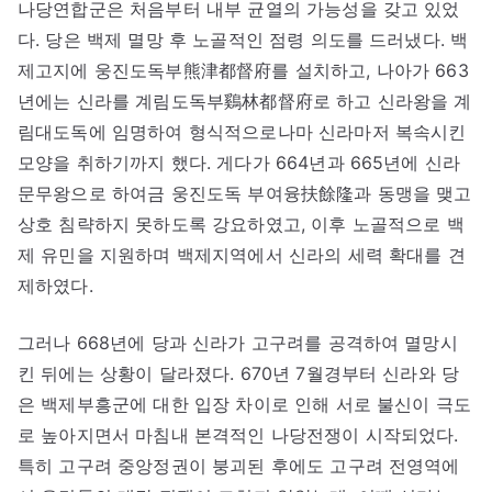
나당연합군은 처음부터 내부 균열의 가능성을 갖고 있었
다. 당은 백제 멸망 후 노골적인 점령 의도를 드러냈다. 백
제고지에 웅진도독부熊津都督府를 설치하고, 나아가 663
년에는 신라를 계림도독부鷄林都督府로 하고 신라왕을 계
림대도독에 임명하여 형식적으로나마 신라마저 복속시킨
모양을 취하기까지 했다. 게다가 664년과 665년에 신라
문무왕으로 하여금 웅진도독 부여융扶餘隆과 동맹을 맺고
상호 침략하지 못하도록 강요하였고, 이후 노골적으로 백
제 유민을 지원하며 백제지역에서 신라의 세력 확대를 견
제하였다.
그러나 668년에 당과 신라가 고구려를 공격하여 멸망시
킨 뒤에는 상황이 달라졌다. 670년 7월경부터 신라와 당
은 백제부흥군에 대한 입장 차이로 인해 서로 불신이 극도
로 높아지면서 마침내 본격적인 나당전쟁이 시작되었다.
특히 고구려 중앙정권이 붕괴된 후에도 고구려 전영역에