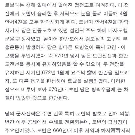
로보다는 청해 일대에서 벌어진 접전으로 여겨진다. 이 접
전에서 토번이 승리한 후 서역으로 눈을 돌려 이듬해 4월
안서4진을 모두 함락시키게 된다. 토번이 안서4진을 함락
시키자 당은 안동도호로 있던 설인귀 주도 하에 나사도행
군을 편성하였고, 곧이어 한반도에서 검모잠의 고구려 부
흥운동이 발생하자 당은 별다른 모병없이 즉시 고간 · 이
근행을 투입시켰다. 즉 670년 당시 당은 토번전선과 한반
도전선을 동시에 유지하였음을 알 수 있으며, 두 전장을
유지하던 시기인 672년 1월에 요주의 蠻이 반란을 일으키
자, 또 다른 행군을 편성하여 토벌을 실행하였다. 이러한
점으로 미루어 보아 670년대 초반 당은 병력수급에 큰 차
질이 없었던 것으로 판단된다.
당의 군사전략은 주변 민족 특히 토번의 발호로 인해 의봉
년간 이후 공세에서 수세로 전환되는데, 토번의 급성장이
주요인이었다. 토번은 660년대 이후 서역과 하서河西지역