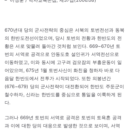
– 이상훈 / 역사교육논집, 제37집(2006.08)
670년대 당의 군사전략의 중심은 서북의 토번전선과 동북
의 한반도전선이었으며, 당시 토번의 전황과 한반도의 전
황은 서로 맞물려 돌아간 것처럼 보인다. 669~670년 토
번의 서역로 공격으로 안동도호 설인귀가 서역전선으로
이동하였고, 이와 동시에 고구려 검모잠의 부흥운동이 일
어았으며, 675년 1월 토번사신이 화친을 청하자 바로 다
음달 한반도에서 전투가 시작되었다. 또한 의봉년간
(676~679) 당의 군사전략이 대전환되어 한반도 주둔군이
철수하자, 신라는 한반도를 중심으로 통일을 이룩하게 된
다.
그러나 669년 토번의 서역로 공격은 토번의 토욕혼 공격
과 이에 대한 당의 대응으로 발생한 것으로 보이며, 서역