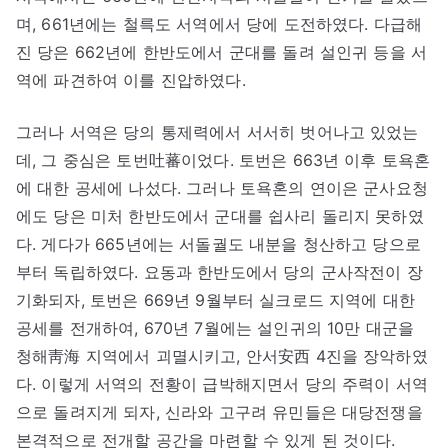
며, 661년에는 철륵도 서역에서 당에 도전하였다. 다급해
진 당은 662년에 한반도에서 군대를 돌려 설인귀 등을 서
역에 파견하여 이를 진압하였다.
그러나 서역은 당의 통제력에서 서서히 벗어나고 있었는
데, 그 중심은 토번吐蕃이었다. 토번은 663년 이후 토욕혼
에 대한 공세에 나섰다. 그러나 토욕혼의 연이은 군사요청
에도 당은 미처 한반도에서 군대를 쉽사리 돌리지 못하였
다. 게다가 665년에는 서돌궐도 내분을 청산하고 당으로
부터 독립하였다. 요동과 한반도에서 당의 군사작전이 장
기화되자, 토번은 669년 9월부터 실크로드 지역에 대한
공세를 전개하여, 670년 7월에는 설인귀의 10만 대군을
청해靑海 지역에서 괴멸시키고, 안서安西 4진을 장악하였
다. 이렇게 서역의 전황이 급박해지면서 당의 주력이 서역
으로 돌려지게 되자, 신라와 고구려 유민들은 대당전쟁을
본격적으로 전개할 공간을 마련할 수 있게 된 것이다.