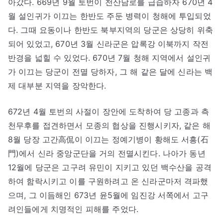
아갔다. 669년 9월 토번이 천산남로를 급습하자 670년 4
월 설인귀가 이끄는 한반도 주둔 병력이 청해에 투입되었
다. 그때 요동이나 한반도 북부지역의 당군은 상당히 위축
되어 있었고, 670년 3월 신라군은 압록강 이북까지 작전
반경을 넓힐 수 있었다. 670년 7월 청해 지역에서 설인귀
가 이끄는 당군이 전멸 당하자, 그 해 같은 달에 신라는 백
제 대부분 지역을 장악한다.
672년 4월 토번의 사절이 장안에 도착하여 당 고종과 측
천무후를 접견하면서 모종의 협상을 진행시키자, 같은 해
8월 당장 고간高侃이 이끄는 정예기병이 황해도 서흥(石
門)에서 신라 중앙군단을 거의 전멸시킨다. 나아가 동년
12월에 당군은 고구려 유민이 지키고 있던 백수산을 공격
하여 함락시키고 이를 구원하려고 온 신라군마저 격파했
으며, 그 이듬해인 673년 윤5월에 임진강 서쪽에서 고구
려인들에게 치명적인 피해를 주었다.