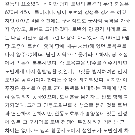
갈등의 요소였다. 하지만 당과 토번의 본격적 무력 충돌은
670년 4월에 들어서다. 당이 토번의 강성을 경계는 하였
지만 670년 4월 이전에는 구체적으로 군사적 공격을 가하
지 않았고, 토번도 그러하였다. 토번의 당 공격 사례로 드
는 다음 사안도 실제 그런 내용이 아니었다. 즉 669년 9월
당 고종이 토번에 쫓겨 당에 내부(來附)해 있던 토욕혼을
다시 양주(凉州)의 남산 지역으로 옮기라고 하자, 당 조정
에서 의논이 분분하였다. 즉 토욕혼을 양주로 이주시키면
토번에게 다시 침탈당할 것인데, 그것을 방지하려면 먼저
토번을 공격하여야 한다는 주장이 제기되었다. 하지만 이
주장은 흉년을 이유로 군대 동원을 반대하는 견해에 부딪
혀 실행되지 못하였으며, 토욕혼을 옮기자는 안도 함께 폐
기되었다. 그리고 안동도호부를 신성으로 옮긴 것을 토번
과 연관하여 논하지만, 안동도호부가 평양성에 있든 신성
에 있든 그 군사력을 토번 전쟁에 투입하려면 거리상 큰
차이는 없다. 또 당의 행군제도에서 설인귀가 토번전에 차