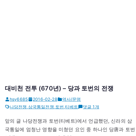
대비천 전투 (670년) – 당과 토번의 전쟁
hsy6685
2016-02-28
역사/문명
대
나당전쟁
,
삼국통일전쟁
,
토번
,
티베트
댓글 1개
비
앞의 글 나당전쟁과 토번(티베트)에서 언급했던, 신라의 삼
천
국통일에 엄청난 영향을 미쳤던 요인 중 하나인 당唐과 토번
전