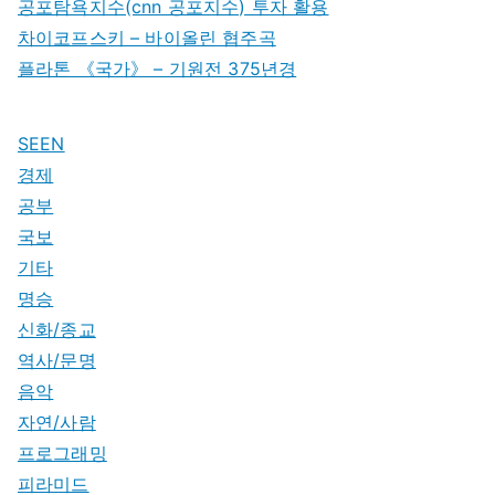
공포탐욕지수(cnn 공포지수) 투자 활용
차이코프스키 – 바이올린 협주곡
플라톤 《국가》 – 기원전 375년경
SEEN
경제
공부
국보
기타
명승
신화/종교
역사/문명
음악
자연/사람
프로그래밍
피라미드