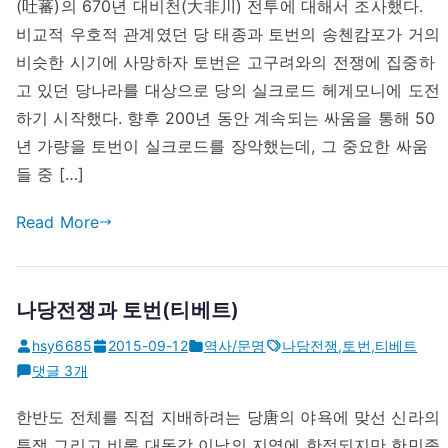
투
(吐蕃)의 670년 대비천(大非川) 전투에 대해서 조사했다.
(670
비교적 우호적 관계였던 당 태종과 토번의 송첸캄포가 거의
년)
비슷한 시기에 사망하자 토번은 고구려와의 전쟁에 집중하
–
고 있던 당나라를 대상으로 당의 실크로드 헤게모니에 도전
당
하기 시작했다. 향후 200년 동안 계속되는 싸움을 통해 50
과
년 가량을 토번이 실크로드를 장악했는데, 그 중요한 싸움
토
들 중 […]
번
의
Read More
전
쟁
에
나당전쟁과 토번(티베트)
hsy6685
2015-09-12
역사/문명
나당전쟁
,
토번
,
티베트
나
댓글 3개
당
한반도 전체를 직접 지배하려는 당唐의 야욕에 맞선 신라의
전
투쟁 그리고 비록 대동강 이남의 지역에 한정되지만 한민족
쟁