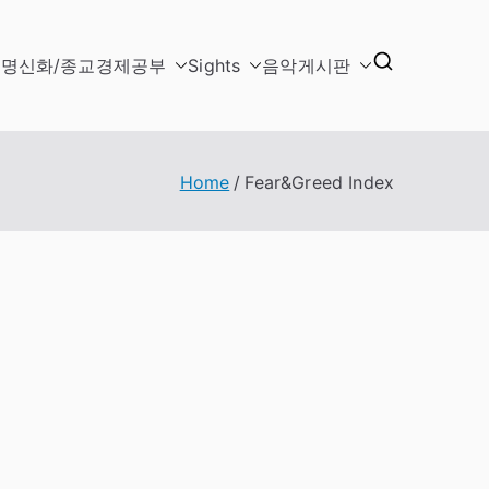
문명
신화/종교
경제
공부
Sights
음악
게시판
Home
Fear&Greed Index