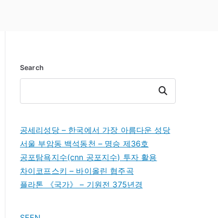
Search
Search
공세리성당 – 한국에서 가장 아름다운 성당
서울 부암동 백석동천 – 명승 제36호
공포탐욕지수(cnn 공포지수) 투자 활용
차이코프스키 – 바이올린 협주곡
플라톤 《국가》 – 기원전 375년경
SEEN