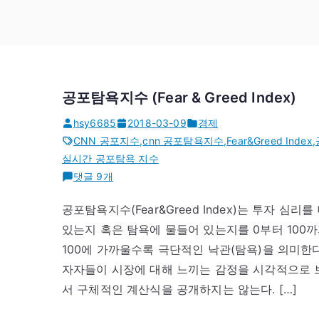
공포탐욕지수 (Fear & Greed Index)
hsy6685
2018-03-09
경제
CNN 공포지수
,
cnn 공포탐욕지수
,
Fear&Greed Index
,
실시간 공포탐욕 지수
공
댓글 9개
포
공포탐욕지수(Fear&Greed Index)는 투자 
탐
있는지 혹은 탐욕에 물들어 있는지를 0부터 100
욕
지
100에 가까울수록 극단적인 낙관(탐욕)을 의미한다
수
자자들이 시장에 대해 느끼는 감정을 시각적으로 보
(Fear
서 구체적인 계산식을 공개하지는 않는다. […]
&
Greed