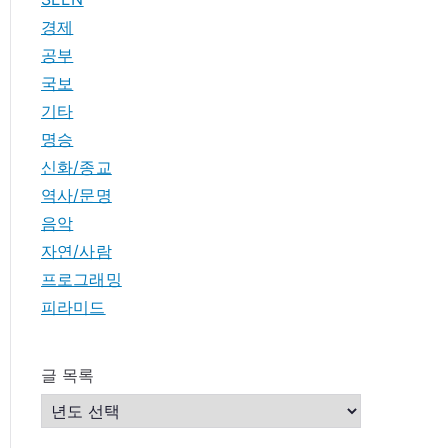
경제
공부
국보
기타
명승
신화/종교
역사/문명
음악
자연/사람
프로그래밍
피라미드
글 목록