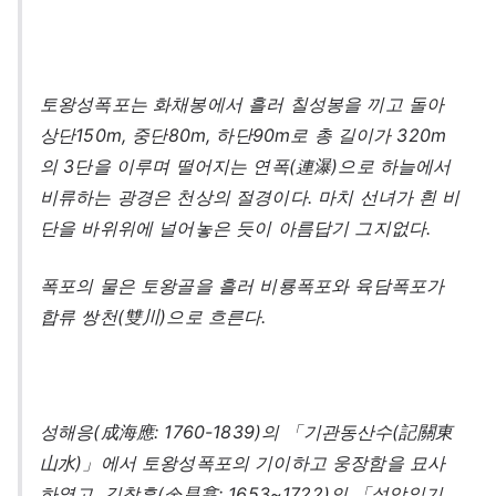
토왕성폭포는 화채봉에서 흘러 칠성봉을 끼고 돌아
상단150m, 중단80m, 하단90m로 총 길이가 320m
의 3단을 이루며 떨어지는 연폭(連瀑)으로 하늘에서
비류하는 광경은 천상의 절경이다. 마치 선녀가 흰 비
단을 바위위에 널어놓은 듯이 아름답기 그지없다.
폭포의 물은 토왕골을 흘러 비룡폭포와 육담폭포가
합류 쌍천(雙川)으로 흐른다.
성해응(成海應: 1760-1839)의 「기관동산수(記關東
山水)」에서 토왕성폭포의 기이하고 웅장함을 묘사
하였고, 김창흡(金昌翕: 1653~1722)의 「설악일기