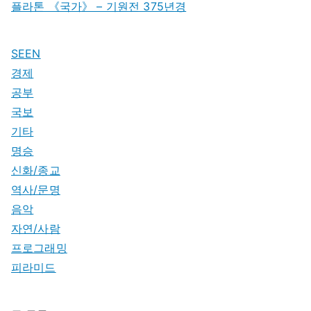
플라톤 《국가》 – 기원전 375년경
SEEN
경제
공부
국보
기타
명승
신화/종교
역사/문명
음악
자연/사람
프로그래밍
피라미드