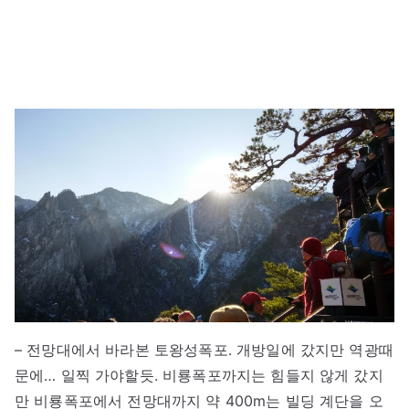
– 전망대에서 바라본 토왕성폭포. 개방일에 갔지만 역광때
문에… 일찍 가야할듯. 비룡폭포까지는 힘들지 않게 갔지
만 비룡폭포에서 전망대까지 약 400m는 빌딩 계단을 오