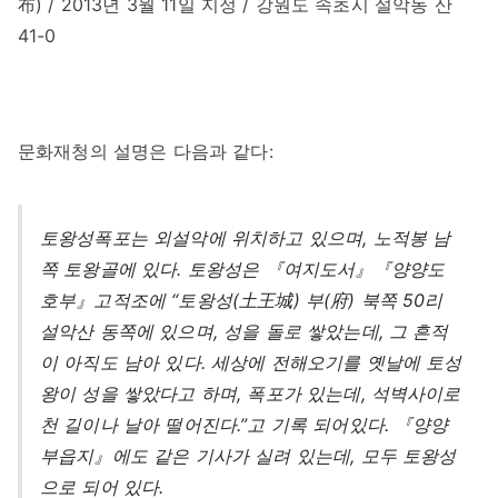
布) / 2013년 3월 11일 지정 / 강원도 속초시 설악동 산
41-0
문화재청의 설명은 다음과 같다:
토왕성폭포는 외설악에 위치하고 있으며, 노적봉 남
쪽 토왕골에 있다. 토왕성은 『여지도서』『양양도
호부』고적조에 “토왕성(土王城) 부(府) 북쪽 50리
설악산 동쪽에 있으며, 성을 돌로 쌓았는데, 그 흔적
이 아직도 남아 있다. 세상에 전해오기를 옛날에 토성
왕이 성을 쌓았다고 하며, 폭포가 있는데, 석벽사이로
천 길이나 날아 떨어진다.”고 기록 되어있다. 『양양
부읍지』에도 같은 기사가 실려 있는데, 모두 토왕성
으로 되어 있다.