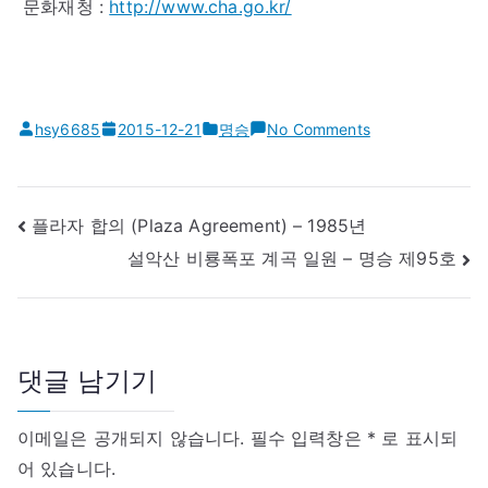
문화재청 :
http://www.cha.go.kr/
on
hsy6685
2015-12-21
명승
No Comments
설
악
산
글
플라자 합의 (Plaza Agreement) – 1985년
토
내
설악산 비룡폭포 계곡 일원 – 명승 제95호
왕
비
성
게
폭
이
포
션
–
댓글 남기기
명
승
이메일은 공개되지 않습니다.
필수 입력창은
*
로 표시되
제
어 있습니다.
96