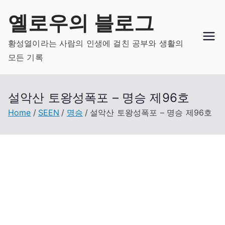
Skip
옐로우의 블로그
to
content
황성열이라는 사람의 인생에 걸친 공부와 생활의
모든 기록
설악산 토왕성폭포 – 명승 제96호
Home
SEEN
명승
설악산 토왕성폭포 – 명승 제96호