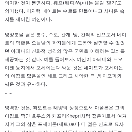
의미한 것이 분명하다. 웨프(웨피)Wp(i)는 물길 ‘열기’도
의미했다. 이처럼 네이트는 수로를 만들어내고 사나운 습
지를 제어한 여신이다.
영양분을 담은 홍수, 수로, 관개, 땅, 간척의 신으로서 네이
트의 역활은 오늘날의 학자들에게 그동안 설명할 수 없었
던 아테나의 신화적 성격의 많은 국면을 이해하는 열쇠를
제공하는 것 같다. 예를 들어보자. 여신이 아테네와 트오
이젠 등지에서 포세이돈과 싸운 것은 네이트가 포세이돈
의 이집트 닮은꼴인 세트 그리고 사악한 큰 뱀 아포피와
싸운 것과 유사하다.
……
명백한 것은, 떠오르는 태양의 상징으로서 아폴론은 그의
이집트 짝인 호루스와 케프리Khepri처럼 젊은이로서 여겨
지며 그의 삼촌 포세이돈(세트)보다 더 젊은 신으로 묘사