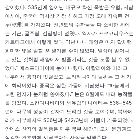
같이했다. 535년에 일어난 대규모 화산 폭발은 유럽, 서남
아시아, 중국에 역사상 가장 심하고 가장 오래 지속된 건
무(乾霧)를 가져왔다. 전년도의 수확물을 다 소비한 뒤에
는 기근, 굶주림, 전염병이 덮쳤다. 역사가 프로코피우스는
카르타고에서 이렇게 썼다. “1년 내내 태양은 마치 달처럼
희미한 빛을 발할 뿐 열기를 주지 않았다. 일식이 일어나
고 있는 것처럼 태양에서 빛줄기라는 것을 도통 볼 수 없
었다.” 메소포타미아에 눈이 내렸다. 이탈리아와 이라크
남부에서 흉작이 잇달았고, 브리타니아의 날씨는 그 세기
에 최악이었다. 중국은 심한 가뭄에 시달렸다. “하늘에서
노란 먼지가 눈처럼 쏟아졌다.” 눈은 8월에도 내려 농작물
을 망쳤다. 스칸디나비아와 서유럽의 나이테는 536~545
년에 나무의 성장이 갑자기 느려진 것을 보여주며, 북아메
리카 서부에서도 536년과 542/3년에 가뭄이 기록되었다.
안데스 산지의 얼음층은 페루 북부 해안의 모체 문명권도
심각한 건조화에 시달렸다는 사실을 말해준다.