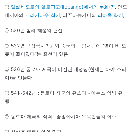
◎
엘살바도로의 일로팡고(Ilopango)에서의 분화(?)
, 인도
네시아의
크라카타우 화산
, 파푸아뉴기니의
라바울 화산
,
◎ 530년 핼리 혜성의 근접
◎ 532년 『삼국사기』와 중국의 『양서』에 “별이 비 오
듯이 떨어졌다”는 표현이 있음
◎ 536년 동로마 제국이 비잔틴 대성당(현재는 아야 소피
아)을 만들다.
◎ 541~542년 : 동로마 제국의 유스티니아누스 역병 유
행
◎ 동로마 제국의 쇠락 : 중앙아시아 유목민들의 이주
◎ 사산조 페르시아의 말기