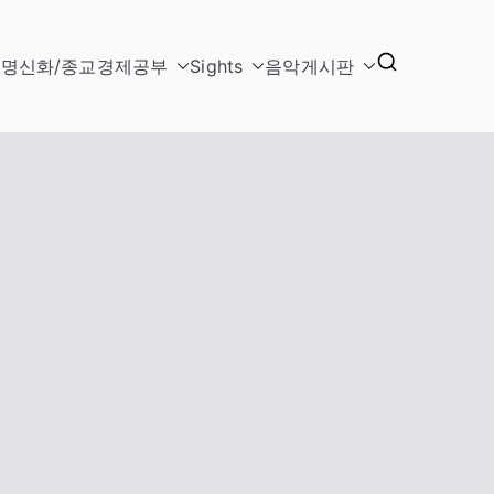
문명
신화/종교
경제
공부
Sights
음악
게시판