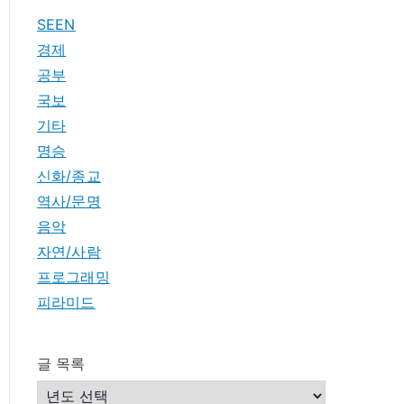
SEEN
경제
공부
국보
기타
명승
신화/종교
역사/문명
음악
자연/사람
프로그래밍
피라미드
글 목록