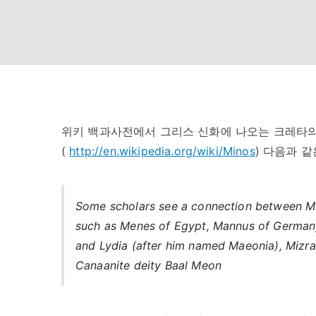
위키 백과사전에서 그리스 신화에 나오는 크레타의
(
http://en.wikipedia.org/wiki/Minos
) 다음과 같
Some scholars see a connection between Mi
such as Menes of Egypt, Mannus of Germany
and Lydia (after him named Maeonia), Mizra
Canaanite deity Baal Meon