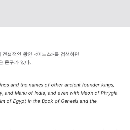
 전설적인 왕인 <미노스>를 검색하면
은 문구가 있다.
nos and the names of other ancient founder-kings,
, and Manu of India, and even with Meon of Phrygia
im of Egypt in the Book of Genesis and the