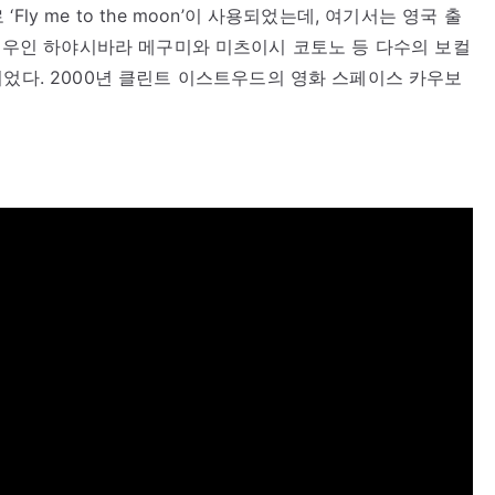
y me to the moon’이 사용되었는데, 여기서는 영국 출
 그 외 성우인 하야시바라 메구미와 미츠이시 코토노 등 다수의 보컬
되었다. 2000년 클린트 이스트우드의 영화 스페이스 카우보