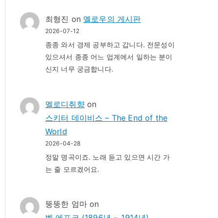
최형진
on
옐로우의 게시판
2026-07-12
종종 와서 경제 공부하고 갑니다. 전문성이
있으셔서 종종 어느 업계에서 일하는 분이
신지 너무 궁금합니다.
멜로디취향
on
스키터 데이비스 – The End of the
World
2026-04-28
정말 명곡이죠. 노래 듣고 있으면 시간 가
는 줄 모르겠어요.
뚱뚱한 엄마
on
벨 에포크 (1896년 ~ 1914년)