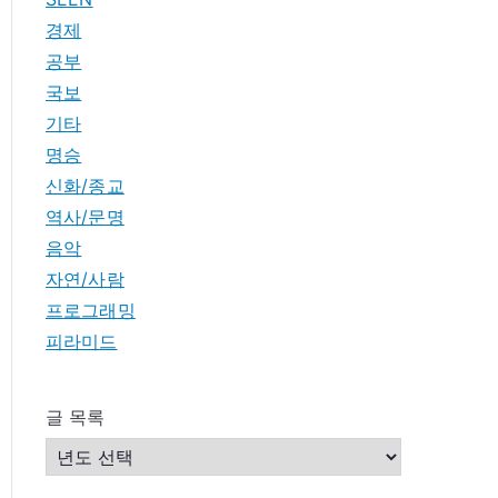
경제
공부
국보
기타
명승
신화/종교
역사/문명
음악
자연/사람
프로그래밍
피라미드
글 목록