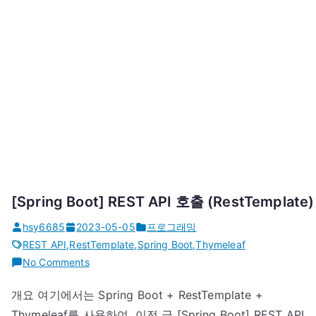
[Spring Boot] REST API 호출 (RestTemplate)
hsy6685
2023-05-05
프로그래밍
REST API
,
RestTemplate
,
Spring Boot
,
Thymeleaf
on
No Comments
[Spring
개요 여기에서는 Spring Boot + RestTemplate +
Boot]
Thymeleaf를 사용하여, 이전 글 [Spring Boot] REST API
REST