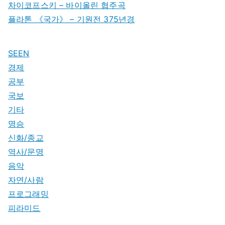
차이코프스키 – 바이올린 협주곡
플라톤 《국가》 – 기원전 375년경
SEEN
경제
공부
국보
기타
명승
신화/종교
역사/문명
음악
자연/사람
프로그래밍
피라미드