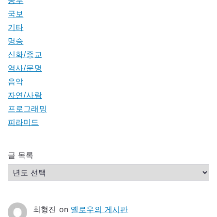
공부
국보
기타
명승
신화/종교
역사/문명
음악
자연/사람
프로그래밍
피라미드
글 목록
최형진
on
옐로우의 게시판