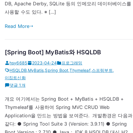
DB, Apache Derby, SQLite 등의 인메모리 데이터베이스를
사용할 수도 있다. ※ […]
Read More
[Spring Boot] MyBatis와 HSQLDB
hsy6685
2023-04-24
프로그래밍
HSQLDB
,
MyBatis
,
Spring Boot
,
Thymeleaf
,
스프링부트
,
이집트신화
[Spring
댓글 1개
Boot]
개요 여기에서는 Spring Boot + MyBatis + HSQLDB +
MyBatis
Thymeleaf를 사용하여 Spring MVC CRUD Web
와
HSQLDB
Application을 만드는 방법을 보여준다. ​ 개발환경은 다음과
에
같다: ● Spring Tool Suite 3 (Version: 3.9.11) ● Spring
Boot Version : 2.7.10 ● Java : JDK 8 HSQLDB 대신 H2