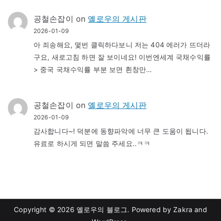
공철손잡이
on
옐로우의 게시판
2026-01-09
아 죄송해요, 몇번 클릭하다보니 저는 404 에러가 뜨더라
구요, 새로고침 하면 잘 보이네요! 이번엔세계 국채수익률
> 중국 국채수익률 부분 보면 흰창만…
공철손잡이
on
옐로우의 게시판
2026-01-09
감사합니다~! 덕분에 동향파악에 너무 큰 도움이 됩니다.
유료로 하시게 되면 말씀 주세요..ㅋㅋ
Copyright © 2026
옐로우의 블로그
. Powered by
Zakra
and