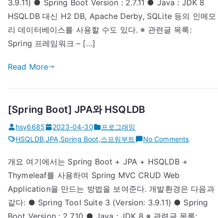
3.9.11) ● Spring Boot Version : 2.7.11 ● Java : JDK 8
(MyBatis,H
HSQLDB 대신 H2 DB, Apache Derby, SQLite 등의 인메모
에
리 데이터베이스를 사용할 수도 있다. ※ 관련글 목록:
Spring 프레임워크 – […]
Read More
[Spring Boot] JPA와 HSQLDB
hsy6685
2023-04-30
프로그래밍
on
HSQLDB
,
JPA
,
Spring Boot
,
스프링부트
No Comments
[Spring
개요 여기에서는 Spring Boot + JPA + HSQLDB +
Boot]
Thymeleaf를 사용하여 Spring MVC CRUD Web
JPA
와
Application을 만드는 방법을 보여준다. 개발환경은 다음과
HSQLDB
같다: ● Spring Tool Suite 3 (Version: 3.9.11) ● Spring
Boot Version : 2.7.10 ● Java : JDK 8 ※ 관련글 목록: