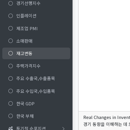
경기선행지수
인플레이션
제조업 PMI
소매판매
재고변동
주택가격지수
주요 수출국,수출품목
주요 수입국,수입품목
한국 GDP
한국 부채
Real Changes in I
경기 동향을 이해하는 데 
투기적 순포지션