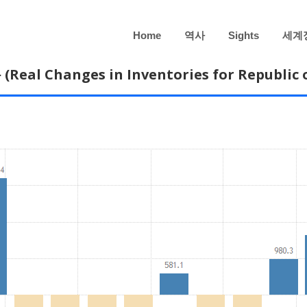
Home
역사
Sights
세계
al Changes in Inventories for Republic o