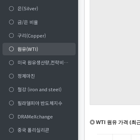
은(Silver)
금/은 비율
구리(Copper)
원유(WTI)
미국 원유생산량,전략비축재고
정제마진
철강 (iron and steel)
필라델피아 반도체지수
DRAMeXchange
◎ WTI 원유 가격 (최근
중국 폴리실리콘