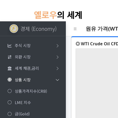
옐로우
의 세계
경제 (Economy)
원유 가격(WT
◎ WTI Crude Oil CF
주식 시장
외환 시장
세계 채권,금리
상품 시장
상품가격지수(CRB)
LME 지수
금(Gold)