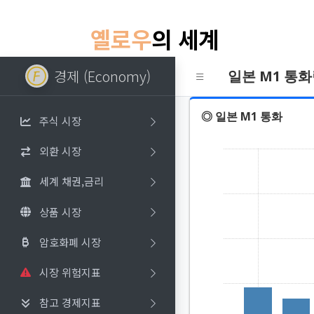
옐로우
의 세계
경제 (Economy)
일본 M1 통
◎ 일본 M1 통화
주식 시장
외환 시장
세계 채권,금리
상품 시장
암호화폐 시장
시장 위험지표
참고 경제지표