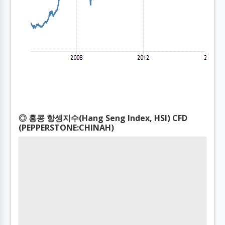
◎ 홍콩 항셍지수(Hang Seng Index, HSI) CFD
(PEPPERSTONE:CHINAH)