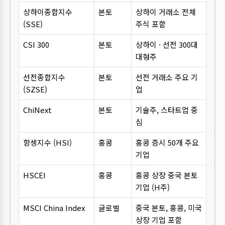
상하이종합지수
본토
상하이 거래소 전체
(SSE)
주식 포함
CSI 300
본토
상하이 · 선전 300대
대형주
선전종합지수
본토
선전 거래소 주요 기
(SZSE)
업
ChiNext
본토
기술주, 스타트업 중
심
항셍지수 (HSI)
홍콩
홍콩 증시 50개 주요
기업
HSCEI
홍콩
홍콩 상장 중국 본토
기업 (H주)
MSCI China Index
글로벌
중국 본토, 홍콩, 미국
상장 기업 포함