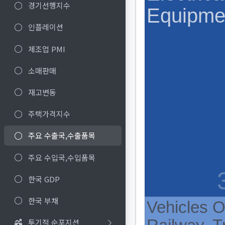
경기선행지수
인플레이션
제조업 PMI
소매판매
재고변동
주택가격지수
주요 수출국,수출품목
주요 수입국,수입품목
한국 GDP
한국 부채
투기적 순포지션