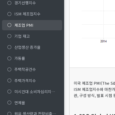
경기선행지수
ISM 제조업지수
제조업 PMI
기업 재고
산업생산 증가율
가동률
주택착공건수
주택가격지수
미국 제조업 PMI(The S
ISM 제조업지수와 마찬가
미시건대 소비자심리지수 등
관, 구성 방식, 발표 시점 
연체율
원유 생산량과 전략비축재고