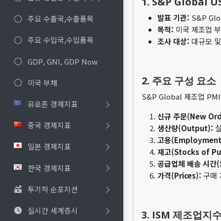
1. S&P Global
발표 기관:
S&P Glo
주요 수출국,수출품목
목적:
미국 제조업 부
주요 수입국,수입품목
조사 대상:
대규모 및
GDP, GNI, GDP Now
2. 주요 구성 요소
미국 부채
S&P Global 제조업 
유로존 경제지표
신규 주문(New Orde
중국 경제지표
생산량(Output):
실
고용(Employment
일본 경제지표
재고(Stocks of Pu
공급업체 배송 시간(Sup
한국 경제지표
가격(Prices):
구매 
투기적 순포지션
실시간 세계증시
3. ISM 제조업